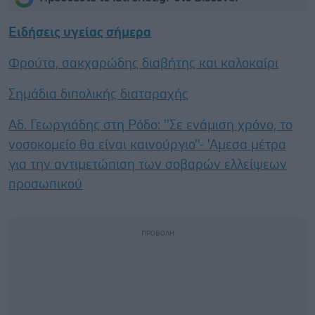
Ειδήσεις υγείας σήμερα
Φρούτα, σακχαρώδης διαβήτης και καλοκαίρι
Σημάδια διπολικής διαταραχής
Αδ. Γεωργιάδης στη Ρόδο: ''Σε ενάμιση χρόνο, το
νοσοκομείο θα είναι καινούργιο''- 'Αμεσα μέτρα
για την αντιμετώπιση των σοβαρών ελλείψεων
προσωπικού