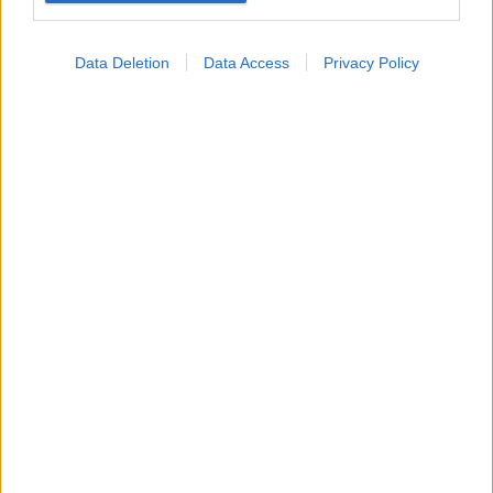
Data Deletion
Data Access
Privacy Policy
Σημάδια διπολικής διαταραχής
Φυτικές ίνες και οι μορφές τους