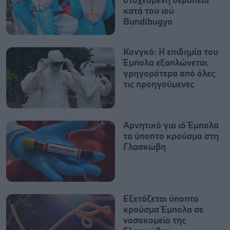
στοχευμένη θεραπεία
κατά του ιού
Bundibugyo
Κονγκό: Η επιδημία του
Έμπολα εξαπλώνεται
γρηγορότερα από όλες
τις προηγούμενες
Αρνητικό για ιό Έμπολα
το ύποπτο κρούσμα στη
Γλασκώβη
Εξετάζεται ύποπτο
κρούσμα Έμπολα σε
νοσοκομείο της