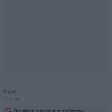
Πηγές:
‘’Virology’’.
Προσθέστε το iatronet.gr στο Discover