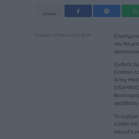
shares
Τετάρτη, 27 Μαΐου 2015, 16:20
Επιστήμον
που θα μπ
προστασίας
Διεθνής ομ
Einstein Co
Army Medic
(USAMRIID)
θανατηφόρο
πρόσβαση 
Τα ευρήμα
είσοδο στ
λοίμωξη με