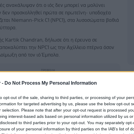
ές ανακάλυψαν ότι ο ιός δεν μπορεί να μολύνει
ν δεν προσκολληθεί πρώτα σε πρωτεΐνη- υποδοχέα
ζεται Niemann-Pick C1 (NPC1), στα λυσοσώματα βαθιά
ύτταρα.
ς Kartik Chandran, δήλωσε ότι η έρευνα σε
αποκαλύπτει την NPC1 ως την Αχίλλειο πτέρνα όσον
οίμωξη από τον ιό Έμπολα.
Δ
r -
Do Not Process My Personal Information
ε έλλειψη των δυο αντιγράφων του γονιδίου NPC1,
αι της πρωτεΐνης NPC1, ήταν εντελώς ανθεκτικοί
to opt-out of the sale, sharing to third parties, or processing of your per
 λοίμωξης.
formation for targeted advertising by us, please use the below opt-out s
r selection. Please note that after your opt-out request is processed y
ς Dr. Andrew S. Herbert, του USAMRIID, δήλωσε ότι
eing interest-based ads based on personal information utilized by us or
disclosed to third parties prior to your opt-out. You may separately opt-
υ τέτοια αγωγή σε ανθρώπους θα μπορούσε επίσης να
losure of your personal information by third parties on the IAB’s list of
την οδό μεταφοράς χοληστερόλης πιστεύει ότι