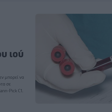
ου ιού
εν μπορεί να
ώτα σε
nn-Pick C1.