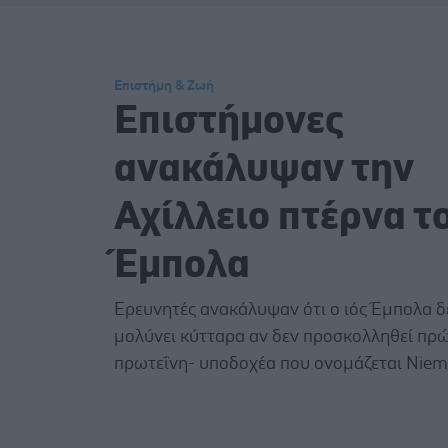
Επιστήμη & Ζωή
Επιστήμονες
ανακάλυψαν την
Αχίλλειο πτέρνα τ
Έμπολα
Ερευνητές ανακάλυψαν ότι ο ιός Έμπολα δ
μολύνει κύτταρα αν δεν προσκολληθεί πρ
πρωτεΐνη- υποδοχέα που ονομάζεται Niema