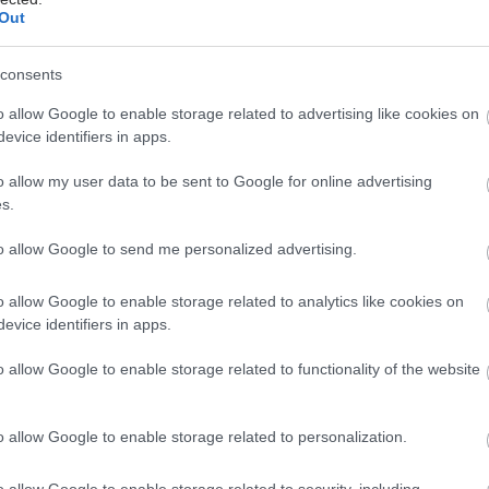
Out
έστε το iatronet.gr στο Discover
consents
υγείας σήμερα
o allow Google to enable storage related to advertising like cookies on
άδης στη Ρόδο: ''Σε ενάμιση χρόνο, το νοσοκομείο θα
evice identifiers in apps.
ούργιο''- 'Αμεσα μέτρα για την αντιμετώπιση των
λλείψεων προσωπικού
o allow my user data to be sent to Google for online advertising
s.
gan χαμηλών λιπαρών βοηθά στην απώλεια βάρους
to allow Google to send me personalized advertising.
ειώνεται η ποσότητα του φαγητού [μελέτη]
κρινε φάρμακο για τη ναρκοληψία
o allow Google to enable storage related to analytics like cookies on
evice identifiers in apps.
o allow Google to enable storage related to functionality of the website
o allow Google to enable storage related to personalization.
o allow Google to enable storage related to security, including