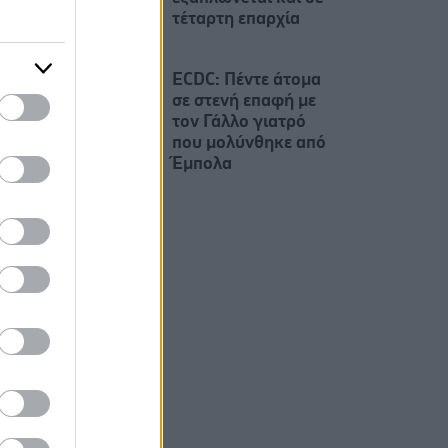
τέταρτη επαρχία
ECDC: Πέντε άτομα
σε στενή επαφή με
τον Γάλλο γιατρό
που μολύνθηκε από
Έμπολα