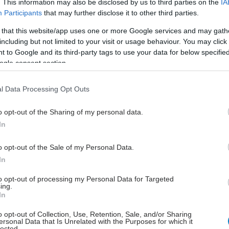
. This information may also be disclosed by us to third parties on the
IA
θα μπορούσαν να αντέξουν την αγωγή η οποία θα
Participants
that may further disclose it to other third parties.
 να χορηγείται για σύντομο διάστημα.
 that this website/app uses one or more Google services and may gath
ndran δήλωσε ότι περαιτέρω έρευνα σε ανθρώπους με
including but not limited to your visit or usage behaviour. You may click 
 to Google and its third-party tags to use your data for below specifi
υρήματα θα οδηγήσει σε ανάπτυξη αντιικών
ogle consent section.
που θα μπορούν να στοχεύουν την NPC1
τικά και να εμποδίζουν τη λοίμωξη όχι μόνο από τον
l Data Processing Opt Outs
ά και από άλλους λοιμογόνους ιούς.
o opt-out of the Sharing of my personal data.
δημοσιεύτηκε στη διαδικτυακή έκδοση του περιοδικού
In
o opt-out of the Sale of my Personal Data.
In
to opt-out of processing my Personal Data for Targeted
ing.
In
o opt-out of Collection, Use, Retention, Sale, and/or Sharing
ersonal Data that Is Unrelated with the Purposes for which it
lected.