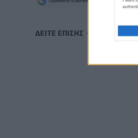
Προσθέστε το iatronet.gr στο Discover
s
authenti
ΔΕΙΤΕ ΕΠΙΣΗΣ