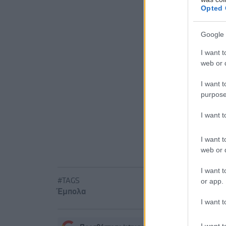
Opted 
Προσθ
Google 
Ειδήσεις 
I want t
Αδ. Γεωργι
web or d
είναι καιν
σοβαρών ε
I want t
purpose
Δίαιτα ve
I want 
χωρίς να μ
Ο FDA ενέ
I want t
web or d
I want t
or app.
#TAGS
Έμπολα
I want t
I want t