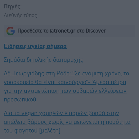
Πηγές:
Διεθνής τύπος.
Προσθέστε το iatronet.gr στο Discover
Ειδήσεις υγείας σήμερα
Σημάδια διπολικής διαταραχής
Αδ. Γεωργιάδης στη Ρόδο: ''Σε ενάμιση χρόνο, το
νοσοκομείο θα είναι καινούργιο''- 'Αμεσα μέτρα
για την αντιμετώπιση των σοβαρών ελλείψεων
προσωπικού
Δίαιτα vegan χαμηλών λιπαρών βοηθά στην
απώλεια βάρους χωρίς να μειώνεται η ποσότητα
του φαγητού [μελέτη]