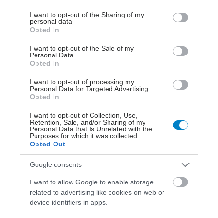
services and may gather and store information including but
not limited to your visit or usage behaviour. You may click to
I want to opt-out of the Sharing of my
personal data.
grant or deny consent to Google and its third-party tags to
Opted In
use your data for below specified purposes in below Google
consent section.
I want to opt-out of the Sale of my
Personal Data.
Opted In
I want to opt-out of processing my
Personal Data for Targeted Advertising.
Opted In
I want to opt-out of Collection, Use,
Retention, Sale, and/or Sharing of my
Personal Data that Is Unrelated with the
Purposes for which it was collected.
Opted Out
Google consents
I want to allow Google to enable storage
related to advertising like cookies on web or
device identifiers in apps.
ΣΗΜΕΡΑ ΣΤΟ IATRONET.GR