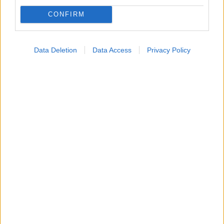
CONFIRM
Data Deletion
Data Access
Privacy Policy
Φρούτα, σακχαρώδης διαβήτης και καλοκαίρι