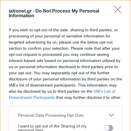
διάμεση συνολική επιβίωση στη μελέτη CALGB
100104 ήταν 111 μήνες (95% CI 101,8, μη
iatronet.gr -
Do Not Process My Personal
Information
εκτιμήσιμο) για τους ασθενείς που λάμβαναν
λεναλιδομίδη έναντι 84,2 μηνών (95% CI 71,0 /
If you wish to opt-out of the sale, sharing to third parties, or
102,7) στο σκέλος του εικονικού φαρμάκου
processing of your personal or sensitive information for
targeted advertising by us, please use the below opt-out
(HR=0,61, 95% CI 0,46 / 0,81, p<0,001). Στη μελέτη
section to confirm your selection. Please note that after your
IFM 2005-02, η διάμεση συνολική επιβίωση ήταν
opt-out request is processed you may continue seeing
105,9 μήνες (95% CI 88,8, μη εκτιμήσιμο) για τους
interest-based ads based on personal information utilized by
us or personal information disclosed to third parties prior to
ασθενείς που λάμβαναν λεναλιδομίδη έναντι 88,1
your opt-out. You may separately opt-out of the further
μηνών (95% CI 80,7 / 108,4) στο σκέλος του
disclosure of your personal information by third parties on the
εικονικού φαρμάκου (HR=0,90, 95% CI 0,72 / 1,13,
IAB’s list of downstream participants. This information may
also be disclosed by us to third parties on the
IAB’s List of
p=0,355).
Downstream Participants
that may further disclose it to other
third parties.
Please note that this website/app uses one or more Google
Personal Data Processing Opt Outs
services and may gather and store information including but
not limited to your visit or usage behaviour. You may click to
I want to opt-out of the Sharing of my
personal data.