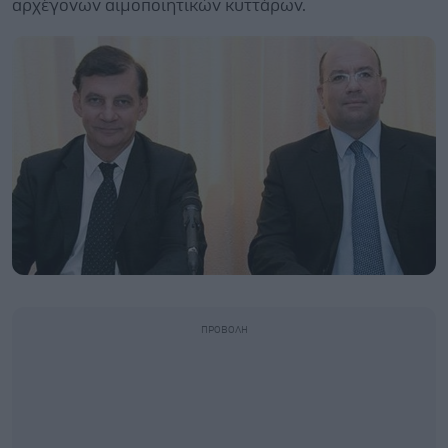
αρχέγονων αιμοποιητικών κυττάρων.