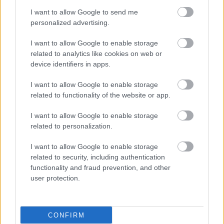
I want to allow Google to send me
personalized advertising.
I want to allow Google to enable storage
related to analytics like cookies on web or
device identifiers in apps.
Και στις δύο αυτές μελέτες φάσης ΙΙΙ, το προφίλ
ασφαλείας ήταν αντίστοιχο με άλλα κλινικά
I want to allow Google to enable storage
δεδομένα σε νεοδιαγνωσθέντες μη-
related to functionality of the website or app.
μεταμοσχευμένους ασθενείς και στη μετεγκριτική
I want to allow Google to enable storage
μελέτη ασφαλείας στο υποτροπιάζον/ανθεκτικό
related to personalization.
πολλαπλούν μυέλωμα. Οι πιο συχνά αναφερθείσες
I want to allow Google to enable storage
ανεπιθύμητες ενέργειες ήταν αιματολογικές και
related to security, including authentication
περιλάμβαναν την ουδετεροπενία και τη
functionality and fraud prevention, and other
θρομβοπενία. Οι πιο συχνά αναφερθείσες μη-
user protection.
αιματολογικές ανεπιθύμητες ενέργειες ήταν οι
λοιμώξεις. Και στις δύο δοκιμές, ένα αυξημένο
CONFIRM
ποσοστό επίπτωσης αιματολογικών δεύτερων