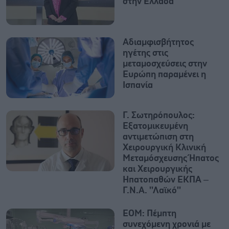
στην Ελλάδα
Αδιαμφισβήτητος
ηγέτης στις
μεταμοσχεύσεις στην
Ευρώπη παραμένει η
Ισπανία
Γ. Σωτηρόπουλος:
Eξατομικευμένη
αντιμετώπιση στη
Χειρουργική Κλινική
Μεταμόσχευσης Ήπατος
και Χειρουργικής
Ηπατοπαθών ΕΚΠΑ –
Γ.Ν.Α. ''Λαϊκό''
ΕΟΜ: Πέμπτη
συνεχόμενη χρονιά με