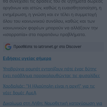
θα συνεχίσει τις δράσεις του σε ζητήματα δωρεάς
οργάνων και ιστών, καθώς η ευαισθητοποίηση, η
ενημέρωση, η γνώση και εν τέλει η συμμετοχή
όλου του κοινωνικού συνόλου, καθώς και των
κοινωνικών φορέων μπορούν να αλλάξουν την
«ισορροπία» στα παραπάνω προβλήματα.
Προσθέστε το iatronet.gr στο Discover
Ειδήσεις υγείας σήμερα
Υποβρύχια ρομπότ εντοπίζουν πότε ένας δύτης
έχει πρόβλημα παρακολουθώντας τις φυσαλίδες
Χαρδαλιάς: ''Η Ηλιούπολη είναι η αρχή'' για τις
νέες δομές ΑμεΑ
Δικαίωμα στη Λήθη: Νομοθετική κατοχύρωση για