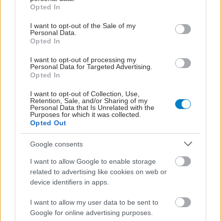
grant or deny consent to Google and its third-party tags to
να μειώνεται η ποσότητα
Opted In
use your data for below specified purposes in below Google
του φαγητού [μελέτη]
consent section.
I want to opt-out of the Sale of my
Personal Data.
Opted In
Ο FDA ενέκρινε
φάρμακο για τη
I want to opt-out of processing my
ναρκοληψία
Personal Data for Targeted Advertising.
Opted In
I want to opt-out of Collection, Use,
Retention, Sale, and/or Sharing of my
Personal Data that Is Unrelated with the
Purposes for which it was collected.
Σκύλοι θεραπείας
Opted Out
βοηθούν ανθρώπους
που αναρρώνουν από
Google consents
εγκεφαλικό να είναι πιο
δραστήριοι
I want to allow Google to enable storage
related to advertising like cookies on web or
device identifiers in apps.
Η vegan διατροφή
ακόμα και για ένα μήνα,
I want to allow my user data to be sent to
συνδέεται με
Google for online advertising purposes.
χαμηλότερη φλεγμονή