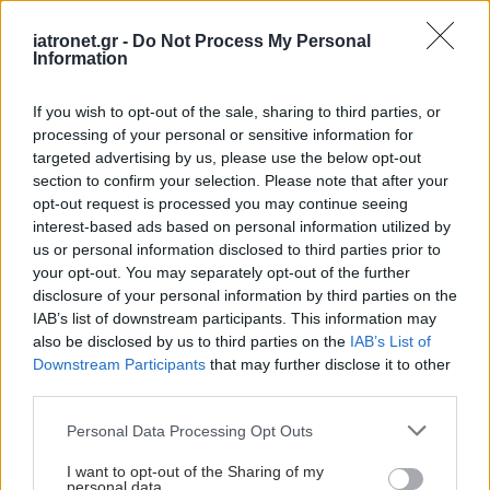
προσωπικού
iatronet.gr -
Do Not Process My Personal
Δίαιτα vegan χαμηλών λιπαρών βοηθά στην
Information
απώλεια βάρους χωρίς να μειώνεται η ποσότητα
If you wish to opt-out of the sale, sharing to third parties, or
του φαγητού [μελέτη]
processing of your personal or sensitive information for
targeted advertising by us, please use the below opt-out
section to confirm your selection. Please note that after your
opt-out request is processed you may continue seeing
Προσθέστε το iatronet.gr στο Discover
interest-based ads based on personal information utilized by
us or personal information disclosed to third parties prior to
your opt-out. You may separately opt-out of the further
disclosure of your personal information by third parties on the
shares
IAB’s list of downstream participants. This information may
also be disclosed by us to third parties on the
IAB’s List of
Downstream Participants
that may further disclose it to other
ΔΙΑΒΑΣΤΕ ΑΚΟΜΑ
third parties.
Please note that this website/app uses one or more Google
Personal Data Processing Opt Outs
Δίαιτα vegan χαμηλών
services and may gather and store information including but
λιπαρών βοηθά στην
not limited to your visit or usage behaviour. You may click to
I want to opt-out of the Sharing of my
απώλεια βάρους χωρίς
personal data.