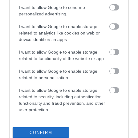
και επιβράδυνση της
I want to allow Google to send me
γήρανσης
personalized advertising.
Όταν οι γονείς είναι
I want to allow Google to enable storage
αγχωμένοι τα παιδιά
related to analytics like cookies on web or
χρησιμοποιούν
device identifiers in apps.
περισσότερο τις οθόνες
[μελέτη]
I want to allow Google to enable storage
related to functionality of the website or app.
Κήπος στο σπίτι και
I want to allow Google to enable storage
πάρκα στη γειτονιά
related to personalization.
μειώνουν τον κίνδυνο
διαβήτη τύπου 2
I want to allow Google to enable storage
[μελέτη]
related to security, including authentication
functionality and fraud prevention, and other
user protection.
ΔΕΙΤΕ ΕΠΙΣΗΣ
CONFIRM