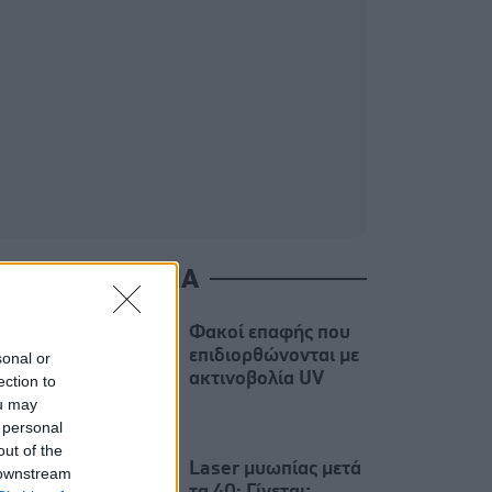
ΙΑΒΑΣΤΕ ΑΚΟΜΑ
Φακοί επαφής που
επιδιορθώνονται με
sonal or
ακτινοβολία UV
ection to
ou may
 personal
out of the
Laser μυωπίας μετά
 downstream