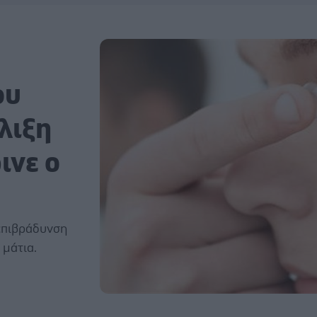
ου
λιξη
ινε ο
 επιβράδυνση
 μάτια.