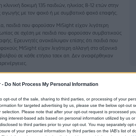
 κλινική δοκιμή 135 παιδιών, ηλικίας 8-12 ετών στην
ς αγωγής με τον φακό ή με συμβατικό φακό επαφής.
ια, παιδιά που φορούσαν MiSight είχαν λιγότερη
υωπίας σε σχέση με παιδιά που φορούσαν συμβατικούς
αφής. Ερευνητές ανακάλυψαν επίσης ότι παιδιά που
φακούς MiSight είχαν λιγότερη αλλαγή στο αξονικό
 βολβού σε κάθε ετήσιο τσεκ απ. Δεν αναφέρθηκαν
αρενέργειες.
Δ
r -
Do Not Process My Personal Information
to opt-out of the sale, sharing to third parties, or processing of your per
έστε το iatronet.gr στο Discover
formation for targeted advertising by us, please use the below opt-out s
r selection. Please note that after your opt-out request is processed y
υγείας σήμερα
eing interest-based ads based on personal information utilized by us or
disclosed to third parties prior to your opt-out. You may separately opt-
τές του Ελληνικού Ερυθρού Σταυρού διέσωσαν
losure of your personal information by third parties on the IAB’s list of
κόσιτα και άγρια ζώα στα πύρινα μέτωπα της Δ.