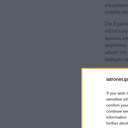
ελεγχόμενη
έναρξη τη
Στα 3 χρόν
εξέλιξη μ
φακούς επ
φορούσαν 
μήκος του
σοβαρές π
iatronet.g
If you wish 
Προσθ
sensitive in
confirm you
Ειδήσεις 
continue se
information 
Οι εθελον
further disc
δεκάδες οι