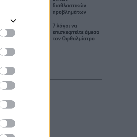
διαθλαστικών
προβλημάτων
7 λόγοι να
επισκεφτείτε άμεσα
τον Οφθαλμίατρο