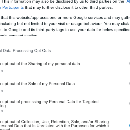
. This information may also be disclosed by us to third parties on the
IA
Participants
that may further disclose it to other third parties.
 that this website/app uses one or more Google services and may gath
τον ΕΟΦ για την ομαλή λειτουργία της εφοδιαστικής
including but not limited to your visit or usage behaviour. You may click 
των φαρμάκων
 to Google and its third-party tags to use your data for below specifi
ogle consent section.
 να αντιμετωπίσω ένα ηλιακό έγκαυμα
l Data Processing Opt Outs
o opt-out of the Sharing of my personal data.
In
o opt-out of the Sale of my Personal Data.
In
hares
to opt-out of processing my Personal Data for Targeted
ing.
In
o opt-out of Collection, Use, Retention, Sale, and/or Sharing
ersonal Data that Is Unrelated with the Purposes for which it
lected.