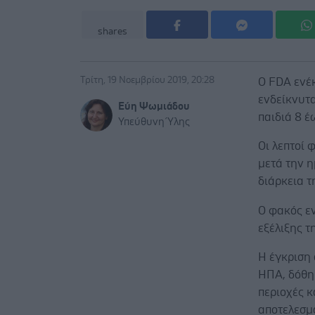
shares
Τρίτη, 19 Νοεμβρίου 2019, 20:28
Ο FDA ενέ
ενδείκνυτα
Εύη Ψωμιάδου
παιδιά 8 έ
Υπεύθυνη Ύλης
Οι λεπτοί 
μετά την η
διάρκεια τ
Ο φακός εν
εξέλιξης τ
Η έγκριση
ΗΠΑ, δόθηκ
περιοχές κ
αποτελεσμ