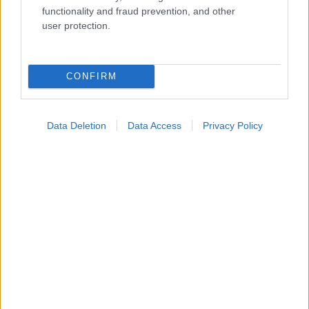
functionality and fraud prevention, and other
κίνδυνο διαβήτη τύπου 2 [μελέτη]
user protection.
CONFIRM
Data Deletion
Data Access
Privacy Policy
Βασιλακόπουλος : Στο «κόκκινο» η Αττική για τον ιό
του Δυτικού Νείλου