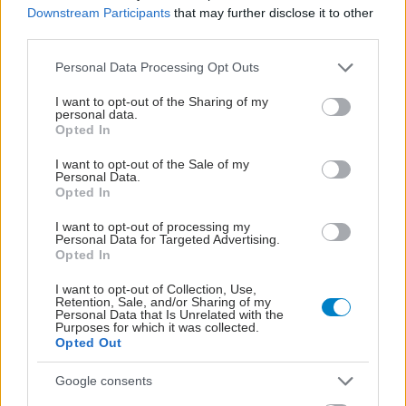
Downstream Participants
that may further disclose it to other
third parties.
Please note that this website/app uses one or more Google
Personal Data Processing Opt Outs
services and may gather and store information including but
not limited to your visit or usage behaviour. You may click to
I want to opt-out of the Sharing of my
personal data.
grant or deny consent to Google and its third-party tags to
Opted In
use your data for below specified purposes in below Google
consent section.
I want to opt-out of the Sale of my
Personal Data.
Opted In
I want to opt-out of processing my
Personal Data for Targeted Advertising.
Opted In
I want to opt-out of Collection, Use,
Retention, Sale, and/or Sharing of my
Personal Data that Is Unrelated with the
Purposes for which it was collected.
Opted Out
Google consents