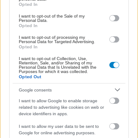
grant or deny consent to Google and its third-party tags to
Opted In
use your data for below specified purposes in below Google
consent section.
I want to opt-out of the Sale of my
Personal Data.
Τι προκαλεί ακμή γύρω
Opted In
από το στόμα;
I want to opt-out of processing my
Personal Data for Targeted Advertising.
Opted In
I want to opt-out of Collection, Use,
Retention, Sale, and/or Sharing of my
Personal Data that Is Unrelated with the
Καθαρισμός δέρματος
Purposes for which it was collected.
και θεραπεία για πιο
Opted Out
καθαρή επιδερμίδα
Google consents
I want to allow Google to enable storage
related to advertising like cookies on web or
Αντιμετώπιση ακμής:
device identifiers in apps.
Πώς η ρετινόλη
μεταμορφώνει την
I want to allow my user data to be sent to
επιδερμίδα σας
Google for online advertising purposes.