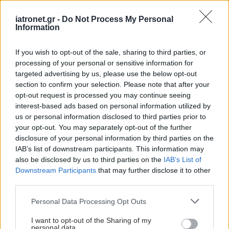
προσωπικού
iatronet.gr -
Do Not Process My Personal
Information
#TAGS
If you wish to opt-out of the sale, sharing to third parties, or
Ακμή
,
Σπυράκια
processing of your personal or sensitive information for
targeted advertising by us, please use the below opt-out
section to confirm your selection. Please note that after your
opt-out request is processed you may continue seeing
Προσθέστε το iatronet.gr στο Discover
interest-based ads based on personal information utilized by
us or personal information disclosed to third parties prior to
your opt-out. You may separately opt-out of the further
shares
disclosure of your personal information by third parties on the
IAB’s list of downstream participants. This information may
also be disclosed by us to third parties on the
IAB’s List of
Downstream Participants
that may further disclose it to other
ΔΙΑΒΑΣΤΕ ΑΚΟΜΑ
third parties.
Ερυθρό δέρμα:
Please note that this website/app uses one or more Google
Personal Data Processing Opt Outs
Ευαισθησία ή ροδόχρους
services and may gather and store information including but
ακμή;
not limited to your visit or usage behaviour. You may click to
I want to opt-out of the Sharing of my
personal data.