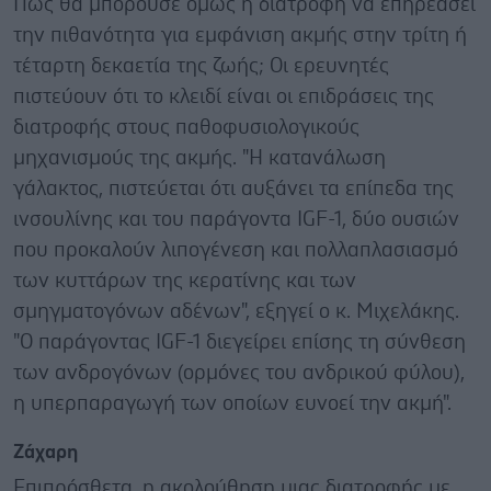
Πώς θα μπορούσε όμως η διατροφή να επηρεάσει
την πιθανότητα για εμφάνιση ακμής στην τρίτη ή
τέταρτη δεκαετία της ζωής; Οι ερευνητές
πιστεύουν ότι το κλειδί είναι οι επιδράσεις της
διατροφής στους παθοφυσιολογικούς
μηχανισμούς της ακμής. "Η κατανάλωση
γάλακτος, πιστεύεται ότι αυξάνει τα επίπεδα της
ινσουλίνης και του παράγοντα IGF-1, δύο ουσιών
που προκαλούν λιπογένεση και πολλαπλασιασμό
των κυττάρων της κερατίνης και των
σμηγματογόνων αδένων", εξηγεί ο κ. Μιχελάκης.
"Ο παράγοντας IGF-1 διεγείρει επίσης τη σύνθεση
των ανδρογόνων (ορμόνες του ανδρικού φύλου),
η υπερπαραγωγή των οποίων ευνοεί την ακμή".
Ζάχαρη
Επιπρόσθετα, η ακολούθηση μιας διατροφής με