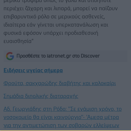
μερικά τρόφιμα όπως το γάλα και οτιδήποτε
περιέχει ζάχαρη και λιπαρά, μπορεί να παίζουν
επιβαρυντικό ρόλο σε μερικούς ασθενείς,
ιδιαίτερα εάν γίνεται υπερκατανάλωση και
φυσικά εφόσον υπάρχει προδιαθεσική
ευαισθησία"
Προσθέστε το iatronet.gr στο Discover
Ειδήσεις υγείας σήμερα
Φρούτα, σακχαρώδης διαβήτης και καλοκαίρι
Σημάδια διπολικής διαταραχής
Αδ. Γεωργιάδης στη Ρόδο: ''Σε ενάμιση χρόνο, το
νοσοκομείο θα είναι καινούργιο''- 'Αμεσα μέτρα
για την αντιμετώπιση των σοβαρών ελλείψεων