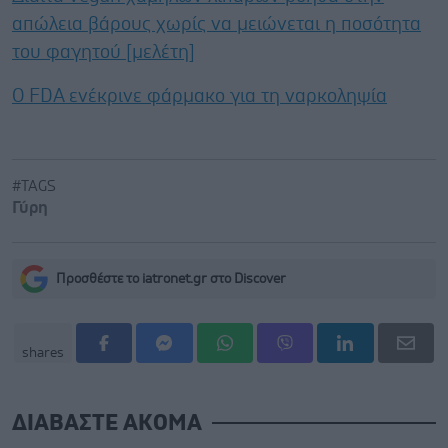
απώλεια βάρους χωρίς να μειώνεται η ποσότητα
του φαγητού [μελέτη]
Ο FDA ενέκρινε φάρμακο για τη ναρκοληψία
#TAGS
Γύρη
Προσθέστε το iatronet.gr στο Discover
shares
ΔΙΑΒΑΣΤΕ ΑΚΟΜΑ