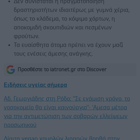
Δεν συνιστάται η πραγματοποίηση
δραστηριοτήτων ιδιαιτέρως με γυμνά χέρια,
όπως το κλάδεμα, το κόψιμο χόρτων, η
αποκομιδή σκουπιδιών και πεσμένων
φρούτων.
Τα ευαίσθητα άτομα πρέπει να έχουν μαζί
τους ενέσεις άμεσης ανάγκης.
Προσθέστε το iatronet.gr στο Discover
Ειδήσεις υγείας σήμερα
Αδ. Γεωργιάδης στη Ρόδο: ''Σε ενάμιση χρόνο, το
νοσοκομείο θα είναι καινούργιο''- 'Αμεσα μέτρα
για την αντιμετώπιση των σοβαρών ελλείψεων
προσωπικού
Δίαιτα vegan χαμηλών λιπαρών βοηθά στην