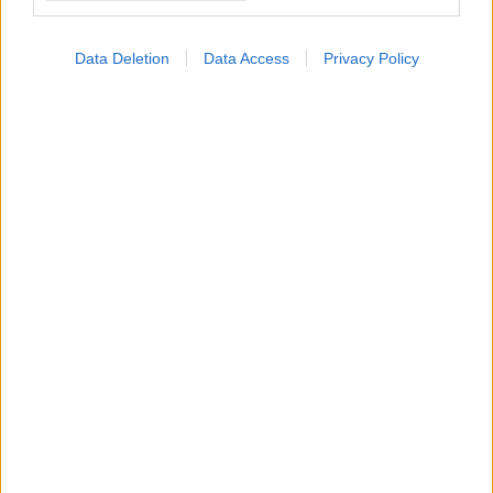
Data Deletion
Data Access
Privacy Policy
ΜΠΕΙΤΕ ΣΤΗ ΣΥΖΗΤΗΣΗ
Loading...
Προσθήκη Σχολίου
ΣΗΜΕΡΑ ΣΤΟ IATRONET.GR