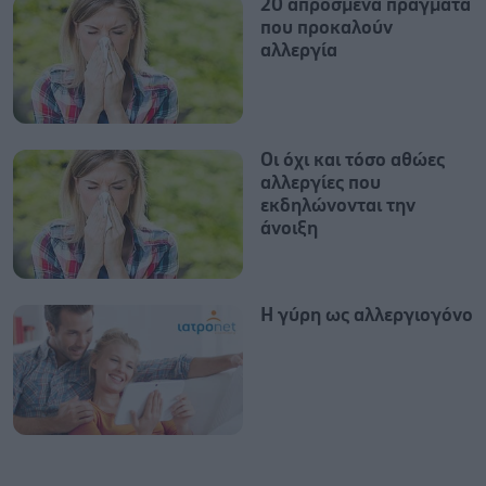
20 απρόσμενα πράγματα
που προκαλούν
αλλεργία
Οι όχι και τόσο αθώες
αλλεργίες που
εκδηλώνονται την
άνοιξη
Η γύρη ως αλλεργιογόνο