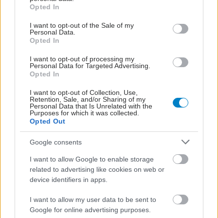
grant or deny consent to Google and its third-party tags to
Opted In
ΔΙΑΒΑΣΤΕ ΑΚΟΜΑ
use your data for below specified purposes in below Google
consent section.
I want to opt-out of the Sale of my
Personal Data.
Αδ. Γεωργιάδης στη
Opted In
Ρόδο: ''Σε ενάμιση
χρόνο, το νοσοκομείο θα
I want to opt-out of processing my
είναι καινούργιο''-
Personal Data for Targeted Advertising.
Opted In
'Αμεσα μέτρα για την
αντιμετώπιση των
I want to opt-out of Collection, Use,
σοβαρών ελλείψεων
Retention, Sale, and/or Sharing of my
Personal Data that Is Unrelated with the
προσωπικού
Purposes for which it was collected.
Opted Out
Ελληνικός Ερυθρός
Σταυρός: Τι πρέπει να
Google consents
περιέχει ένα φαρμακείο
διακοπών
I want to allow Google to enable storage
related to advertising like cookies on web or
device identifiers in apps.
Αυξημένη επαγρύπνηση
I want to allow my user data to be sent to
για τον ιό του Δυτικού
Google for online advertising purposes.