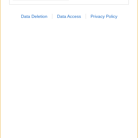
αλυσίδας των
φαρμάκων
Data Deletion
Data Access
Privacy Policy
ΔΕΙΤΕ ΕΠΙΣΗΣ