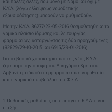
και πολλές άλλες, που μόνο με Νόμο και όχι με
Κ.Υ.Α. (λόγω ελλείψεως νομοθετικής
εξουσιοδότησης) μπορούν να ρυθμισθούν.
Με την Κ.Υ.Α. 36277/23-05-2016 θεσμοθετήθηκε το
νομικό πλαίσιο ίδρυσης και λειτουργίας
φαρμακείων, καταργώντας τις δύο προηγούμενες
(82829/29-10-2015 και 6915/29-01-2016).
Για τα βασικά χαρακτηριστικά της νέας Κ.Υ.Α.
ζητήσαμε την άποψη του Δικηγόρου Χρήστου
Αρβανίτη, ειδικού στη φαρμακευτική νομοθεσία
και τ. νομικού συμβούλου του Φ.Σ.Α.
1. Οι βασικές ρυθμίσεις που εισάγει η Κ.Υ.Α. είναι
οι εξής: