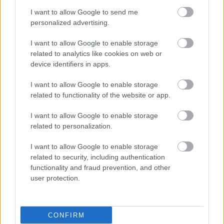
Νείλου συνιστά στους
πολίτες της Αττικής ο
I want to allow Google to send me
ΙΣΑ
personalized advertising.
I want to allow Google to enable storage
Βασιλακόπουλος : Στο
related to analytics like cookies on web or
«κόκκινο» η Αττική για
device identifiers in apps.
τον ιό του Δυτικού
Νείλου
I want to allow Google to enable storage
related to functionality of the website or app.
I want to allow Google to enable storage
Διευθέτηση των
related to personalization.
αποζημιώσεων των
Στρατιωτικών Ιατρών
I want to allow Google to enable storage
μετά από αίτημα του ΙΣΑ
related to security, including authentication
functionality and fraud prevention, and other
user protection.
Σύσκεψη στον ΕΟΦ για
την ομαλή λειτουργία
CONFIRM
της εφοδιαστικής