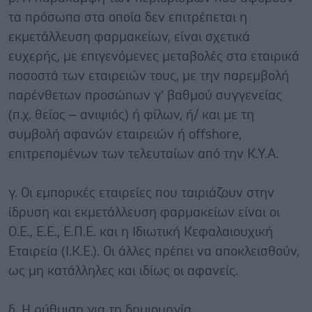
τα πρόσωπα στα οποία δεν επιτρέπεται η
εκμετάλλευση φαρμακείων, είναι σχετικά
ευχερής, με επιγενόμενες μεταβολές στα εταιρικά
ποσοστά των εταιρειών τους, με την παρεμβολή
παρένθετων προσώπων γ’ βαθμού συγγενείας
(π.χ. θείος – ανιψιός) ή φίλων, ή/ και με τη
συμβολή αφανών εταιρειών ή offshore,
επιτρεπομένων των τελευταίων από την Κ.Υ.Α.
γ. Οι εμπορικές εταιρείες που ταιριάζουν στην
ίδρυση και εκμετάλλευση φαρμακείων είναι οι
Ο.Ε., Ε.Ε., Ε.Π.Ε. και η Ιδιωτική Κεφαλαιουχική
Εταιρεία (Ι.Κ.Ε.). Οι άλλες πρέπει να αποκλεισθούν,
ως μη κατάλληλες και ιδίως οι αφανείς.
δ. Η ρύθμιση για τη δημιουργία