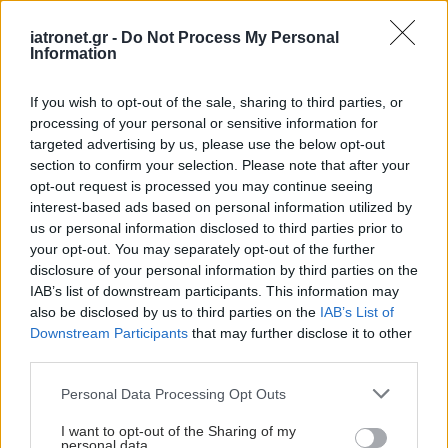
Ειδήσεις υγείας σήμερα
iatronet.gr -
Do Not Process My Personal
Information
Φρούτα, σακχαρώδης διαβήτης και καλοκαίρι
Σημάδια διπολικής διαταραχής
If you wish to opt-out of the sale, sharing to third parties, or
processing of your personal or sensitive information for
Αδ. Γεωργιάδης στη Ρόδο: ''Σε ενάμιση χρόνο, το
targeted advertising by us, please use the below opt-out
section to confirm your selection. Please note that after your
νοσοκομείο θα είναι καινούργιο''- 'Αμεσα μέτρα
opt-out request is processed you may continue seeing
για την αντιμετώπιση των σοβαρών ελλείψεων
interest-based ads based on personal information utilized by
προσωπικού
us or personal information disclosed to third parties prior to
your opt-out. You may separately opt-out of the further
disclosure of your personal information by third parties on the
IAB’s list of downstream participants. This information may
also be disclosed by us to third parties on the
IAB’s List of
Προσθέστε το iatronet.gr στο Discover
Downstream Participants
that may further disclose it to other
third parties.
Please note that this website/app uses one or more Google
Personal Data Processing Opt Outs
shares
services and may gather and store information including but
not limited to your visit or usage behaviour. You may click to
I want to opt-out of the Sharing of my
personal data.