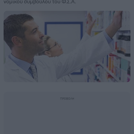
νομικού συμβούλου του Φ.Σ.Α.