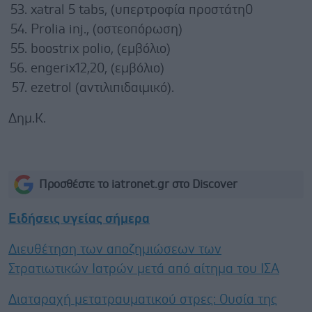
xatral 5 tabs, (υπερτροφία προστάτη0
Prolia inj., (οστεοπόρωση)
boostrix polio, (εμβόλιο)
engerix12,20, (εμβόλιο)
ezetrol (αντιλιπιδαιμικό).
Δημ.Κ.
Προσθέστε το iatronet.gr στο Discover
Ειδήσεις υγείας σήμερα
Διευθέτηση των αποζημιώσεων των
Στρατιωτικών Ιατρών μετά από αίτημα του ΙΣΑ
Διαταραχή μετατραυματικού στρες: Ουσία της