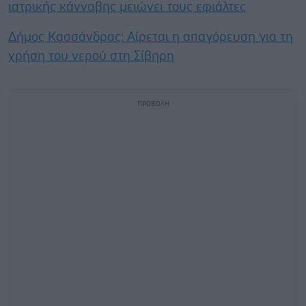
ιατρικής κάνναβης μειώνει τους εφιάλτες
Δήμος Κασσάνδρας: Αίρεται η απαγόρευση για τη
χρήση του νερού στη Σίβηρη