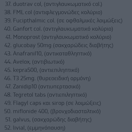
duotrav col, (αντιγλαυκωματικό col.)
FML col (αντιφλεγμονώδες κολύριο)
Fucipthalmic col. (σε οφθαλμικές λοιμώξεις)
Ganfort col. (αντιγλαυκωματικό κολύριο)
Monoprost (αντιγλαυκωματικό κολύριο)
glucobay 50mg (σακχαρώδεις διαβήτης)
Anafranil10, (αντικαταθληπτικό)
Avelox, (αντιβιωτικό)
kepra500, (αντιεπιληπτικό)
T3 25mg. (θυρεοειδική ορμόνη)
Zanidip10 (αντιυπερτασικό)
Tegretol tabs (αντιεπιληπτικό)
Flagyl caps και sirop (σε λοιμώξεις)
miflonide 400, (βρονχοδιασταλτικό)
galvus, (σακχαρώδης διαβήτης)
livial, (εμμηνόπαυση)