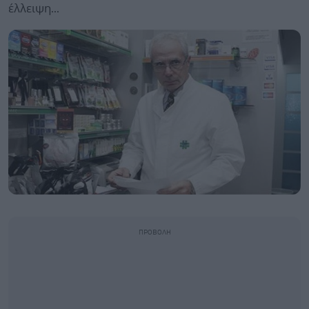
έλλειψη...