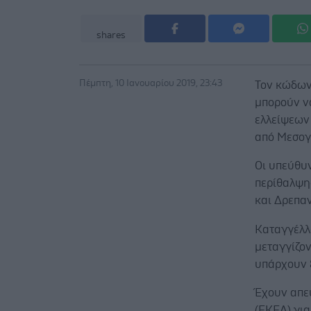
shares
Πέμπτη, 10 Ιανουαρίου 2019, 23:43
Τον κώδωνα
μπορούν να
ελλείψεων
από Μεσογ
Οι υπεύθυ
περίθαλψη
και Δρεπα
Καταγγέλλο
μεταγγίζον
υπάρχουν 8
Έχουν απε
(ΕΚΕΑ) γι