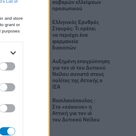
B’s List of
σοβαρών ελλείψεων
προσωπικού
er and store
Ελληνικός Ερυθρός
to grant or
Σταυρός: Τι πρέπει
ed purposes
να περιέχει ένα
φαρμακείο
διακοπών
Αυξημένη επαγρύπνηση
για τον ιό του Δυτικού
Νείλου συνιστά στους
πολίτες της Αττικής ο
ΙΣΑ
Βασιλακόπουλος :
Στο «κόκκινο» η
Αττική για τον ιό
του Δυτικού Νείλου