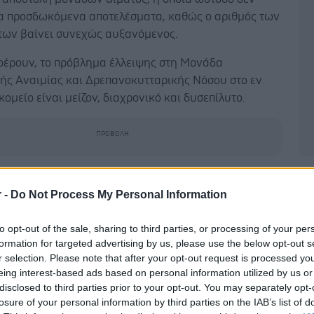
α προσδωκόμενα αποτελέσματα, καθώς ο αριθμός των
των βαίνει συνεχώς αυξανόμενος.
έρουν, το πρόβλημα έλλειψης στη Μονάδα
ής Αναιμίας και Δρεπανοκυτταρικής Νόσου στο εν
ομείο είναι μείζον, διαχρονικό και δυσεπίλυτο.
άλλο νοσοκομείο δεν παρατηρείται τόσο έντονη
Δ
ματος, σε τόσο συχνά διαστήματα και με
r -
Do Not Process My Personal Information
ένες αναβολές των μεταγγίσεων, που στην καλύτερη
to opt-out of the sale, sharing to third parties, or processing of your per
 υποβαθμίζουν την ποιότητα ζωής των συμπασχόντων
formation for targeted advertising by us, please use the below opt-out s
η χειρότερη είναι απειλητικές για τη ζωή τους.
r selection. Please note that after your opt-out request is processed y
eing interest-based ads based on personal information utilized by us or
ρίνη τους αγγίζει επικίνδυνα όρια μέχρι και από 5 – 6
disclosed to third parties prior to your opt-out. You may separately opt-
λέθριες συνέπειες για την υγεία τους όπως
losure of your personal information by third parties on the IAB’s list of
κές επιπλοκές (αρρυθμίες, ταχυκαρδίες, κολπική