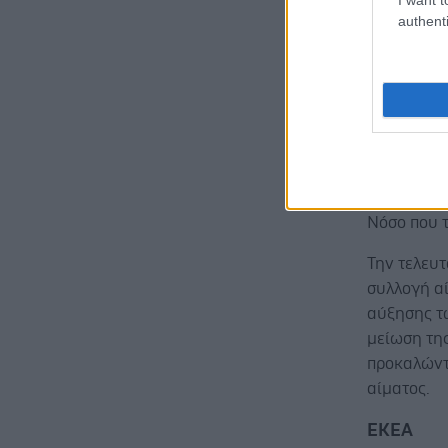
διοίκηση 
authenti
την επίλυσ
μακροχρόν
Καλούν όσ
είναι συστ
Αιμοδοσία
πολύτιμο δ
πάσχοντες
Νόσο που 
Την τελευτ
συλλογή αι
αύξησης τ
μείωση τη
προκαλώντ
αίματος.
ΕΚΕΑ