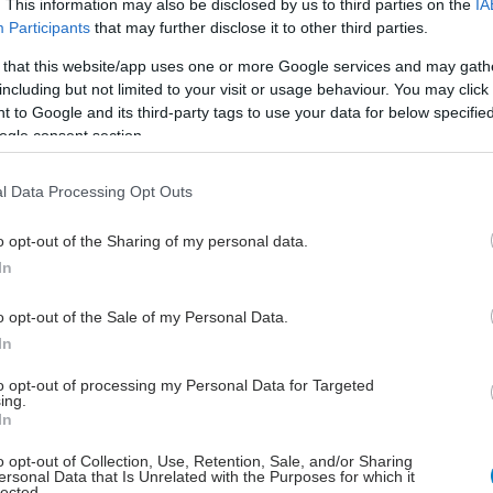
. This information may also be disclosed by us to third parties on the
IA
 ή και ανακοπή), εστίες εξωμυελικής αιμοποίησης,
Participants
that may further disclose it to other third parties.
ση, παραμορφωτικές σκελετικές ανωμαλίες,
 that this website/app uses one or more Google services and may gath
ές διαταραχές και ισχαιμία των οργάνων.
including but not limited to your visit or usage behaviour. You may click 
 to Google and its third-party tags to use your data for below specifi
περιπτώσεις, πραγματοποιείται και εισαγωγή τους στο
ogle consent section.
, προκειμένου να αντιμετωπιστούν οι επιπλοκές τους
 νόημα αφού η θεραπεία της μετάγγισης για τη νόσο
l Data Processing Opt Outs
αναντικατάστατη.
o opt-out of the Sharing of my personal data.
ις
In
κή αναιμία (ή θαλασσαιμία) είναι γενετικό,
 μορφής και δυσίατο νόσημα, που η θεραπευτική της
o opt-out of the Sale of my Personal Data.
ση βασίζεται σε τακτικές μεταγγίσεις αίματος
In
ιαστήματα 2 - 3 εβδομάδων ανάλογα με τον ασθενή).
to opt-out of processing my Personal Data for Targeted
ing.
ρίνη (Hb) πριν την μετάγγιση δεν πρέπει να είναι
In
– 10 gr/dl ή 11 – 12 gr/dl, αν υπάρχει καρδιοπάθεια. Οι
o opt-out of Collection, Use, Retention, Sale, and/or Sharing
λοιπόν, οφείλουν να μεταγγίζονται τακτικά και
ersonal Data that Is Unrelated with the Purposes for which it
lected.