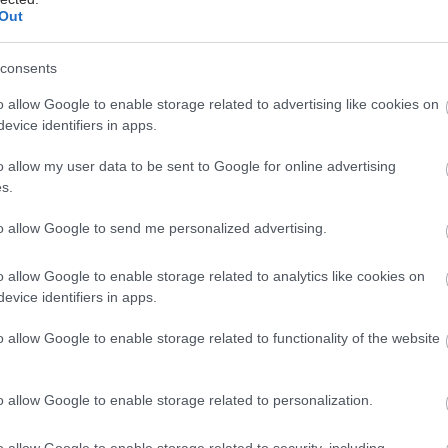
τισμένα.
Out
consents
o allow Google to enable storage related to advertising like cookies on
 του κάθε ασθενή σε ποσότητα αίματος είναι γνωστές
evice identifiers in apps.
 παρεκκλίσεις) και αναφέρεται στην παραγγελία του
ατρού (ο προγραμματισμός αυτός πρέπει να γίνεται με
o allow my user data to be sent to Google for online advertising
s.
ης προηγούμενης μετάγγισης).
to allow Google to send me personalized advertising.
ία
τες καταγγέλλουν πως η Αιμοδοσία του νοσοκομείου
o allow Google to enable storage related to analytics like cookies on
ν μπορεί επί χρόνια να αντεπεξέλθει στις ανάγκες των
evice identifiers in apps.
00 συστηματικά μεταγγιζόμενων πασχόντων . Υπάρχει
o allow Google to enable storage related to functionality of the website
ροσωρινή και όχι ριζική αντιμετώπιση από τους
φορείς όταν πια το πρόβλημα είναι σε οξεία φάση.
o allow Google to enable storage related to personalization.
νοι του Συλλόγου απευθύνουν εκκλήσεις στο
Υγείας, στο Εθνικό Κέντρο Αιμοδοσίας και στη
o allow Google to enable storage related to security, including