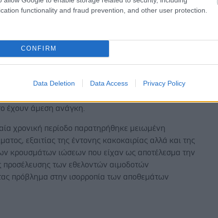
του νοσοκομείου για την άμεση παρέμβασή τους και
cation functionality and fraud prevention, and other user protection.
η ενός “τοπικού” φαινομένου έλλειψης αίματος σε
ια βάση.
ους δύνανται να αιμοδοτήσουν, ακόμα και εάν δεν
CONFIRM
ηματικοί εθελοντές, να προσέλθουν στο Κέντρο
ς του νοσοκομείου “Λαϊκό” και να προσφέρουν ένα
Data Deletion
Data Access
Privacy Policy
ώρο ζωής, δηλώνοντας ότι αιμοδοτούν για τους
 από Μεσογειακή Αναιμία και Δρεπανοκυτταρική
το έχουν άμεση ανάγκη.
αία χρονική περίοδο παρατηρήθηκε μειωμένη
́ματος, εξαιτίας της έντονης κακοκαιρίας αλλά και της
ων κρουσμάτων ιώσεων που είχαν ως αποτέλεσμα την
ς προσέλευσης των εθελοντών αιμοδοτών
ας πρόβλημα στην ισορροπία των αποθεμάτων