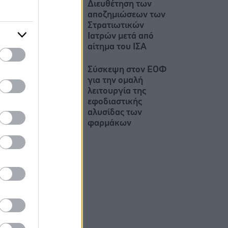
Διευθέτηση των
αποζημιώσεων των
Στρατιωτικών
Ιατρών μετά από
αίτημα του ΙΣΑ
Σύσκεψη στον ΕΟΦ
για την ομαλή
λειτουργία της
εφοδιαστικής
αλυσίδας των
φαρμάκων