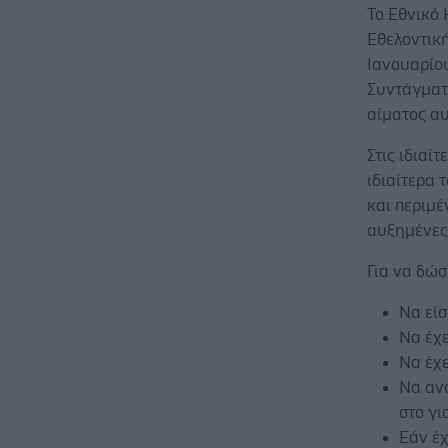
Το Εθνικό 
Εθελοντικη
Ιανουαρίο
Συντάγματ
αίματος αυ
Στις ιδιαί
ιδιαίτερα
και περιμε
αυξημένες
Για να δώσ
Να είσ
Να έχ
Να έχ
Να ανα
στο γι
Εάν έ