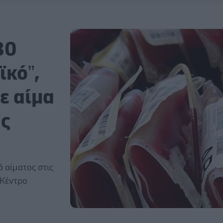
80
ϊκό”,
ε αίμα
υς
 αίματος στις
 Κέντρο