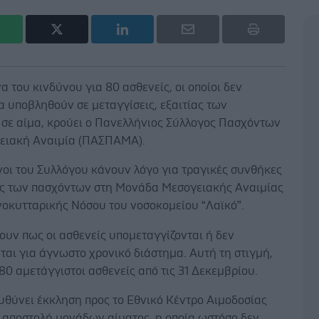
 του κινδύνου για 80 ασθενείς, οι οποίοι δεν
 υποβληθούν σε μεταγγίσεις, εξαιτίας των
 σε αίμα, κρούει ο Πανελλήνιος Σύλλογος Πασχόντων
ειακή Αναιμία (ΠΑΣΠΑΜΑ).
νοι του Συλλόγου κάνουν λόγο για τραγικές συνθήκες
ς των πασχόντων στη Μονάδα Μεσογειακής Αναιμίας
νοκυτταρικής Νόσου του νοσοκομείου “Λαϊκό”.
υν πως οι ασθενείς υπομεταγγίζονται ή δεν
ται για άγνωστο χρονικό διάστημα. Αυτή τη στιγμή,
0 αμετάγγιστοι ασθενείς από τις 31 Δεκεμβρίου.
υθύνει έκκληση προς το Εθνικό Κέντρο Αιμοδοσίας
α αποστολή μονάδων αίματος, η οποία ωστόσο δεν