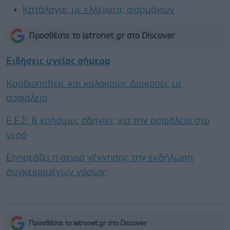
Κατάλογος με ελλείψεις φαρμάκων
Προσθέστε το iatronet.gr στο Discover
Ειδήσεις υγείας σήμερα
Καρδιοπαθείς και καλοκαίρι: Διακοπές με
ασφάλεια
Ε.E.Σ: 8 χρήσιμες οδηγίες για την ασφάλεια στο
νερό
Επηρεάζει η σειρά γέννησης την εκδήλωση
συγκεκριμένων νόσων;
Προσθέστε το iatronet.gr στο Discover