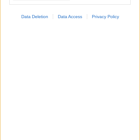
Loading...
Προσθήκη Σχολίου
Data Deletion
Data Access
Privacy Policy
ΣΗΜΕΡΑ ΣΤΟ IATRONET.GR
Επηρεάζει η σειρά γέννησης την εκδήλωση
συγκεκριμένων νόσων;