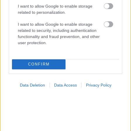
I want to allow Google to enable storage
related to personalization.
I want to allow Google to enable storage
related to security, including authentication
Νέο φάρμακο για την παχυσαρκία: Σημαντική
functionality and fraud prevention, and other
απώλεια βάρους με μία ένεση Mazdutide την
user protection.
εβδομάδα
CONFIRM
Data Deletion
Data Access
Privacy Policy