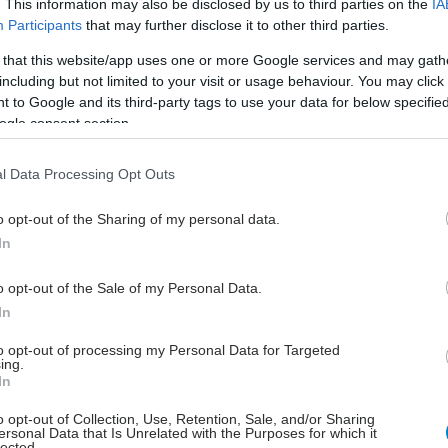
οι, οι οποίοι θα καταθέσουν την εμπειρία τους και θα
. This information may also be disclosed by us to third parties on the
IA
Participants
that may further disclose it to other third parties.
 νέες ερευνητικές ιδέες. ‘’Ευελπιστούμε ότι η
θα προωθήσει την έρευνα στο συγκεκριμένο
 that this website/app uses one or more Google services and may gath
νο καθώς και τη συνεργασία καρδιολόγων και
including but not limited to your visit or usage behaviour. You may click 
 to Google and its third-party tags to use your data for below specifi
ων σε ελληνικό και διεθνές επίπεδο.’’
ogle consent section.
έστε το iatronet.gr στο Discover
l Data Processing Opt Outs
υγείας σήμερα
o opt-out of the Sharing of my personal data.
an Hospital: Στο επίκεντρο των εξελίξεων για την
In
οημοσύνη και την Ογκολογία
o opt-out of the Sale of my Personal Data.
κρινε το πρώτο mRNA εμβόλιο γρίπης από τη Moderna
In
νος μπορεί να συμβάλλει στην καλή σχολική επίδοση
to opt-out of processing my Personal Data for Targeted
ing.
ων
In
o opt-out of Collection, Use, Retention, Sale, and/or Sharing
ersonal Data that Is Unrelated with the Purposes for which it
lected.