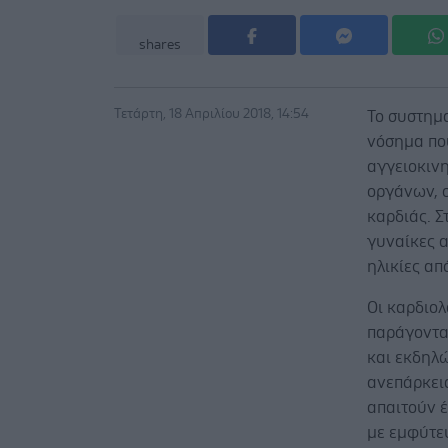
shares
Τετάρτη, 18 Απριλίου 2018, 14:54
Το συστημ
νόσημα πο
αγγειοκιν
οργάνων, 
καρδιάς. Σ
γυναίκες 
ηλικίες απ
Οι καρδιολ
παράγοντα
και εκδηλώ
ανεπάρκεια
απαιτούν 
με εμφύτε