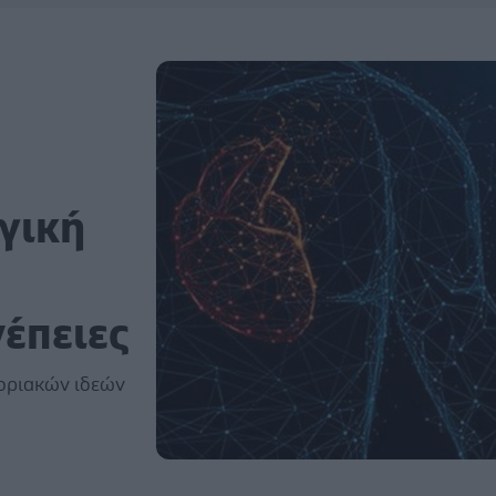
γική
έπειες
οριακών ιδεών