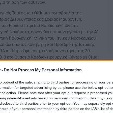
για τη ζωή των ασθενών.
ογικός Τομέας του ΩΚΚ με πρωτοβουλία της
ριας Διευθύντριας κας Σοφίας Μαυρογένη,
 του Ειδικού Ιατρείου Καρδιοπαθειών στα
γικά Νοσήματα, οργανώνει σε συνεργασία με την Α’
τική Παθολογική Κλινική του Γενικού Νοσοκομείου
αϊκό» υπό τον καθηγητή και Πρόεδρο της Ιατρικής
ΠΑ κ. Πέτρο Σφηκάκη, ειδική συνάντηση στις 20
018 στο Ωνάσειο Καρδιοχειρουργικό Κέντρο με θέμα:
ming Expert Meeting on Systemic Sclerosis». Σκοπός
Δ
τησης είναι η ενημέρωση καρδιολόγων και
r -
Do Not Process My Personal Information
ων για τις νεώτερες διαγνωστικές προσεγγίσεις στις
to opt-out of the sale, sharing to third parties, or processing of your per
κές επιπλοκές της νόσου. Στην εκδήλωση είναι
formation for targeted advertising by us, please use the below opt-out s
ροσκεκλημένος ο καθηγητής Μ. Matucci - Cerinic από
r selection. Please note that after your opt-out request is processed y
τήμιο της Φλωρεντίας, ο οποίος αποτελεί διεθνούς
eing interest-based ads based on personal information utilized by us or
σωπικότητα στη μελέτη του σκληροδέρματος.
disclosed to third parties prior to your opt-out. You may separately opt-
υν διεθνούς εμβέλειας Eλληνες καρδιολόγοι και
losure of your personal information by third parties on the IAB’s list of