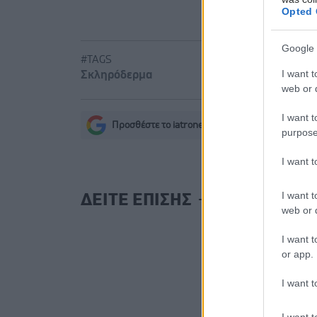
Opted 
Google 
#TAGS
I want t
Σκληρόδερμα
web or d
I want t
Προσθέστε το iatronet.gr στο Discover
purpose
s
I want 
I want t
ΔΕΙΤΕ ΕΠΙΣΗΣ
web or d
I want t
or app.
I want t
I want t