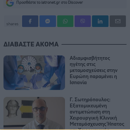
Προσθέστε το iatronet.gr στο Discover
shares
ΔΙΑΒΑΣΤΕ ΑΚΟΜΑ
Αδιαμφισβήτητος
ηγέτης στις
μεταμοσχεύσεις στην
Ευρώπη παραμένει η
Ισπανία
Γ. Σωτηρόπουλος:
Eξατομικευμένη
αντιμετώπιση στη
Χειρουργική Κλινική
Μεταμόσχευσης Ήπατος