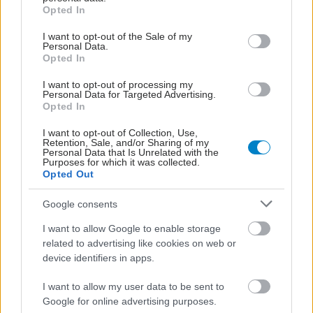
grant or deny consent to Google and its third-party tags to
Opted In
use your data for below specified purposes in below Google
consent section.
I want to opt-out of the Sale of my
Personal Data.
Μεταμόσχευση
Opted In
πνευμόνων: Ελπίδα για
τους ασθενείς με
I want to opt-out of processing my
μεταστατικό καρκίνο
Personal Data for Targeted Advertising.
Opted In
του πνεύμονα
I want to opt-out of Collection, Use,
Retention, Sale, and/or Sharing of my
Personal Data that Is Unrelated with the
Purposes for which it was collected.
Opted Out
ΔΕΙΤΕ ΕΠΙΣΗΣ
Google consents
I want to allow Google to enable storage
related to advertising like cookies on web or
device identifiers in apps.
I want to allow my user data to be sent to
Google for online advertising purposes.