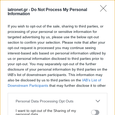
και Χειρουργικής
Ηπατοπαθών ΕΚΠΑ –
iatronet.gr -
Do Not Process My Personal
Γ.Ν.Α. ''Λαϊκό''
Information
ΕΟΜ: Πέμπτη
If you wish to opt-out of the sale, sharing to third parties, or
συνεχόμενη χρονιά με
processing of your personal or sensitive information for
αύξηση στις
targeted advertising by us, please use the below opt-out
μεταμοσχεύσεις
section to confirm your selection. Please note that after your
opt-out request is processed you may continue seeing
interest-based ads based on personal information utilized by
us or personal information disclosed to third parties prior to
Πρώτη επιτυχής
your opt-out. You may separately opt-out of the further
παραγωγή
disclosure of your personal information by third parties on the
σπερματοζωαρίου μετά
IAB’s list of downstream participants. This information may
από αυτόλογη
also be disclosed by us to third parties on the
IAB’s List of
μεταμόσχευση
Downstream Participants
that may further disclose it to other
third parties.
Ιωάννινα: 32χρονος
Please note that this website/app uses one or more Google
Personal Data Processing Opt Outs
χάρισε ζωή με δωρεά
services and may gather and store information including but
των οργάνων του - Η
not limited to your visit or usage behaviour. You may click to
I want to opt-out of the Sharing of my
ανακοίνωση του ΠΓΝΙ
personal data.