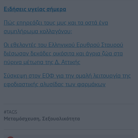
Ειδήσεις υγείας σήμερα
Πώς επηρεάζει τους μυς και τα οστά ένα
συμπλήρωμα κολλαγόνου;
Οι εθελοντές του Ελληνικού Ερυθρού Σταυρού
διέσωσαν δεκάδες οικόσιτα και άγρια ζώα στα
πύρινα μέτωπα της Δ. Αττικής
Σύσκεψη στον ΕΟΦ για την ομαλή λειτουργία της
εφοδιαστικής αλυσίδας των φαρμάκων
#TAGS
Μεταμόσχευση
,
Σεξουαλικότητα