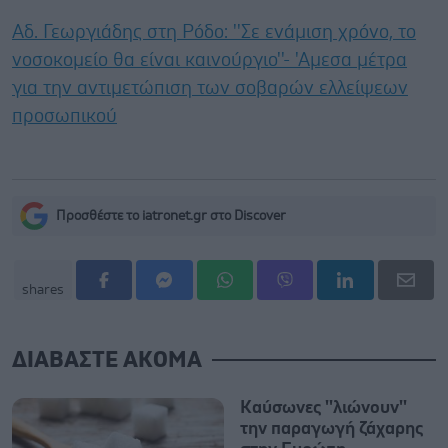
Αδ. Γεωργιάδης στη Ρόδο: ''Σε ενάμιση χρόνο, το
νοσοκομείο θα είναι καινούργιο''- 'Αμεσα μέτρα
για την αντιμετώπιση των σοβαρών ελλείψεων
προσωπικού
Προσθέστε το iatronet.gr στο Discover
shares
ΔΙΑΒΑΣΤΕ ΑΚΟΜΑ
Καύσωνες ''λιώνουν''
την παραγωγή ζάχαρης