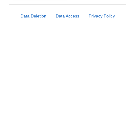
Data Deletion
Data Access
Privacy Policy
ΜΠΕΙΤΕ ΣΤΗ ΣΥΖΗΤΗΣΗ
Loading...
Προσθήκη Σχολίου