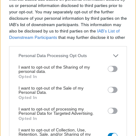
us or personal information disclosed to third parties prior to
your opt-out. You may separately opt-out of the further
disclosure of your personal information by third parties on the
IAB’s list of downstream participants. This information may
also be disclosed by us to third parties on the
IAB’s List of
Downstream Participants
that may further disclose it to other
third parties.
Please note that this website/app uses one or more Google
Personal Data Processing Opt Outs
services and may gather and store information including but
ΜΠΕΙΤΕ ΣΤΗ ΣΥΖΗΤΗΣΗ
not limited to your visit or usage behaviour. You may click to
I want to opt-out of the Sharing of my
personal data.
grant or deny consent to Google and its third-party tags to
Opted In
use your data for below specified purposes in below Google
Loading...
consent section.
I want to opt-out of the Sale of my
Personal Data.
Opted In
Προσθήκη Σχολίου
I want to opt-out of processing my
Personal Data for Targeted Advertising.
Opted In
I want to opt-out of Collection, Use,
Retention, Sale, and/or Sharing of my