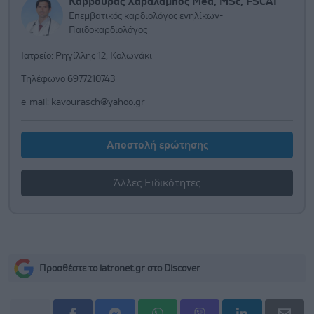
Κάββουρας Χαράλαμπος Med, MSc, FSCAI
Επεμβατικός καρδιολόγος ενηλίκων-
Παιδοκαρδιολόγος
Ιατρείο: Ρηγίλλης 12, Κολωνάκι
Τηλέφωνο 6977210743
e-mail:
kavourasch@yahoo.gr
Αποστολή ερώτησης
Άλλες Ειδικότητες
Προσθέστε το iatronet.gr στο Discover