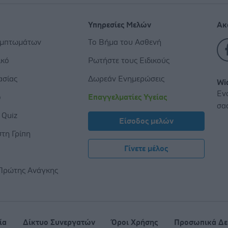
Υπηρεσίες Μελών
Ακ
υμπτωμάτων
Το Βήμα του Ασθενή
ικό
Ρωτήστε τους Ειδικούς
ασίας
Δωρεάν Ενημερώσεις
Wi
Εν
ο
Επαγγελματίες Υγείας
σα
 Quiz
Είσοδος μελών
τη Γρίπη
Γίνετε μέλος
ς
Πρώτης Ανάγκης
ία
Δίκτυο Συνεργατών
Όροι Χρήσης
Προσωπικά Δε