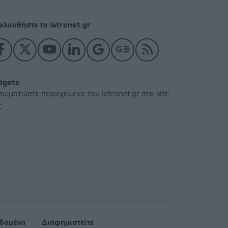
ολουθήστε το iatronet.gr
dgets
σωματώστε περιεχόμενο του iatronet.gr στο site
ς
δομένα
Διαφημιστείτε