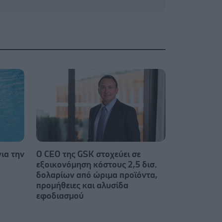
για την
Ο CEO της GSK στοχεύει σε
εξοικονόμηση κόστους 2,5 δισ.
δολαρίων από ώριμα προϊόντα,
προμήθειες και αλυσίδα
εφοδιασμού