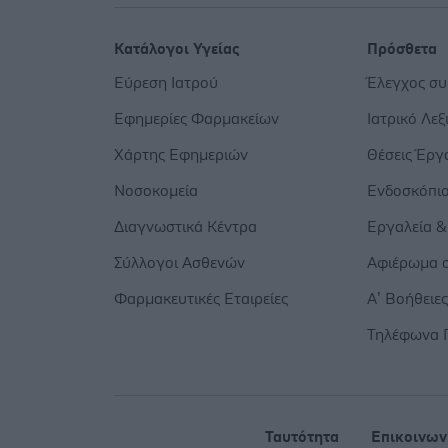
Κατάλογοι Υγείας
Πρόσθετα
Εύρεση Ιατρού
Έλεγχος σ
Εφημερίες Φαρμακείων
Ιατρικό Λεξ
Χάρτης Εφημεριών
Θέσεις Έργ
Νοσοκομεία
Ενδοσκόπι
Διαγνωστικά Κέντρα
Εργαλεία &
Σύλλογοι Ασθενών
Αφιέρωμα σ
Φαρμακευτικές Εταιρείες
Α’ Βοήθειε
Τηλέφωνα 
Ταυτότητα
Επικοινων