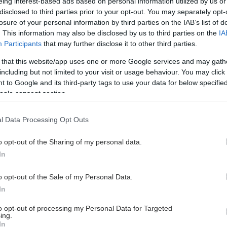
άντα αυξάνονται για λίγο και μετά πέφτουν.
eing interest-based ads based on personal information utilized by us or
disclosed to third parties prior to your opt-out. You may separately opt-
ύσες να κάνεις ένα test κοπώσεως να σου φύγει η
losure of your personal information by third parties on the IAB’s list of
. This information may also be disclosed by us to third parties on the
IA
 πως απέκτησε καρδιακη ανεπάρκεια
Participants
that may further disclose it to other third parties.
αγμα η κάτι άλλο.
 that this website/app uses one or more Google services and may gath
including but not limited to your visit or usage behaviour. You may click 
μηση
 to Google and its third-party tags to use your data for below specifi
ogle consent section.
πος Κάββουρας
l Data Processing Opt Outs
o opt-out of the Sharing of my personal data.
In
o opt-out of the Sale of my Personal Data.
hares
In
to opt-out of processing my Personal Data for Targeted
ing.
In