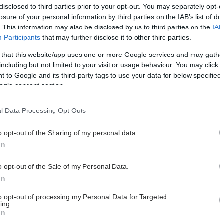
τιδα είναι δύσκολο να έχετε θα ειχατε πόνο στο
disclosed to third parties prior to your opt-out. You may separately opt-
αι έντονα συμπτώματα.
losure of your personal information by third parties on the IAB’s list of
 να κάνετε μια εξέταση τροπονινης μαζι με CK CKMB
. This information may also be disclosed by us to third parties on the
IA
Participants
that may further disclose it to other third parties.
ύγει η ιδέα
 that this website/app uses one or more Google services and may gath
πος κάββουρας
including but not limited to your visit or usage behaviour. You may click 
 to Google and its third-party tags to use your data for below specifi
ogle consent section.
l Data Processing Opt Outs
o opt-out of the Sharing of my personal data.
In
o opt-out of the Sale of my Personal Data.
In
hares
to opt-out of processing my Personal Data for Targeted
ing.
In