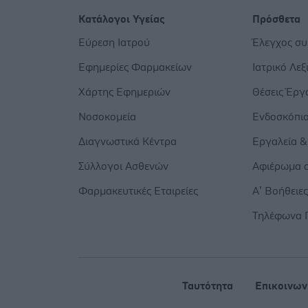
Κατάλογοι Υγείας
Πρόσθετα
Εύρεση Ιατρού
Έλεγχος σ
Εφημερίες Φαρμακείων
Ιατρικό Λεξ
Χάρτης Εφημεριών
Θέσεις Έργ
Νοσοκομεία
Ενδοσκόπι
Διαγνωστικά Κέντρα
Εργαλεία &
Σύλλογοι Ασθενών
Αφιέρωμα σ
Φαρμακευτικές Εταιρείες
Α’ Βοήθειε
Τηλέφωνα 
Ταυτότητα
Επικοινων