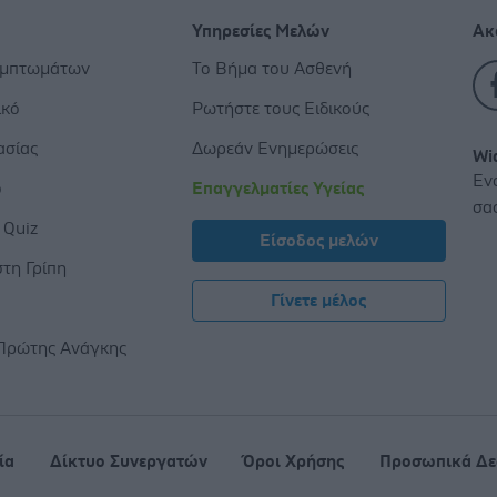
Υπηρεσίες Μελών
Ακ
υμπτωμάτων
Το Βήμα του Ασθενή
ικό
Ρωτήστε τους Ειδικούς
ασίας
Δωρεάν Ενημερώσεις
Wi
Εν
ο
Επαγγελματίες Υγείας
σα
 Quiz
Είσοδος μελών
τη Γρίπη
Γίνετε μέλος
ς
Πρώτης Ανάγκης
ία
Δίκτυο Συνεργατών
Όροι Χρήσης
Προσωπικά Δε