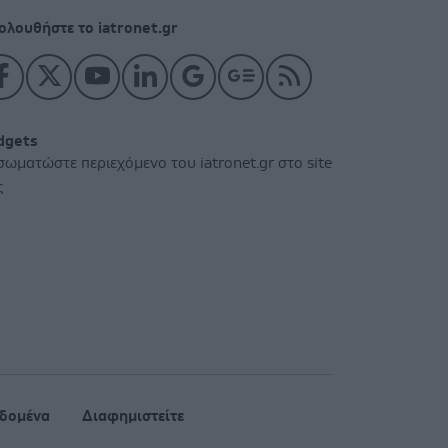
ολουθήστε το iatronet.gr
dgets
σωματώστε περιεχόμενο του iatronet.gr στο site
ς
δομένα
Διαφημιστείτε