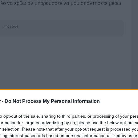
κολο να ερθω αν μπορουσατε να μου απαντησετε μεσω
r -
Do Not Process My Personal Information
Φεβρουαρίου 2022, 07:51
to opt-out of the sale, sharing to third parties, or processing of your per
formation for targeted advertising by us, please use the below opt-out s
φίλε, το θέμα σας χρήζει εξέτασης. Θα πρέπει να
r selection. Please note that after your opt-out request is processed y
είτε και να συμβουλευτείτε τον ιατρό σας.
eing interest-based ads based on personal information utilized by us or