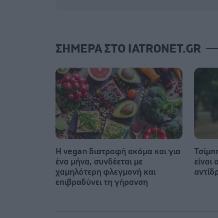
ΣΗΜΕΡΑ ΣΤΟ IATRONET.GR
Η vegan διατροφή ακόμα και για
Τσίμπη
ένα μήνα, συνδέεται με
είναι
χαμηλότερη φλεγμονή και
αντίδ
επιβραδύνει τη γήρανση