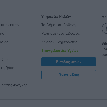
Υπηρεσίες Μελών
Ακ
υμπτωμάτων
Το Βήμα του Ασθενή
ικό
Ρωτήστε τους Ειδικούς
ασίας
Δωρεάν Ενημερώσεις
Wi
Εν
ο
Επαγγελματίες Υγείας
σα
 Quiz
Είσοδος μελών
τη Γρίπη
Γίνετε μέλος
ς
Πρώτης Ανάγκης