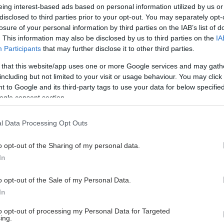
μηση
eing interest-based ads based on personal information utilized by us or
disclosed to third parties prior to your opt-out. You may separately opt-
πος Κάββουρας
losure of your personal information by third parties on the IAB’s list of
. This information may also be disclosed by us to third parties on the
IA
Participants
that may further disclose it to other third parties.
 that this website/app uses one or more Google services and may gath
including but not limited to your visit or usage behaviour. You may click 
 to Google and its third-party tags to use your data for below specifi
ogle consent section.
l Data Processing Opt Outs
o opt-out of the Sharing of my personal data.
In
o opt-out of the Sale of my Personal Data.
hares
In
to opt-out of processing my Personal Data for Targeted
ing.