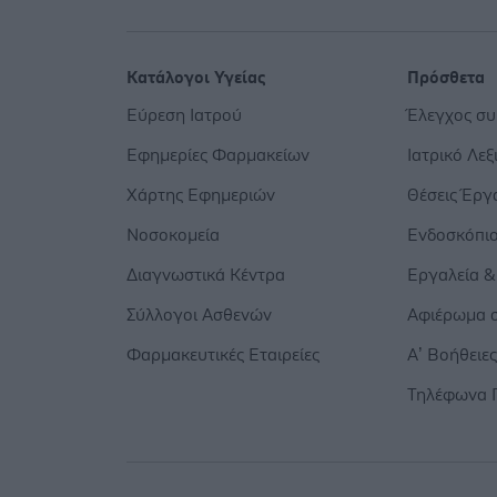
Κατάλογοι Υγείας
Πρόσθετα
Εύρεση Ιατρού
Έλεγχος σ
Εφημερίες Φαρμακείων
Ιατρικό Λεξ
Χάρτης Εφημεριών
Θέσεις Έργ
Νοσοκομεία
Ενδοσκόπι
Διαγνωστικά Κέντρα
Εργαλεία &
Σύλλογοι Ασθενών
Αφιέρωμα σ
Φαρμακευτικές Εταιρείες
Α’ Βοήθειε
Τηλέφωνα 