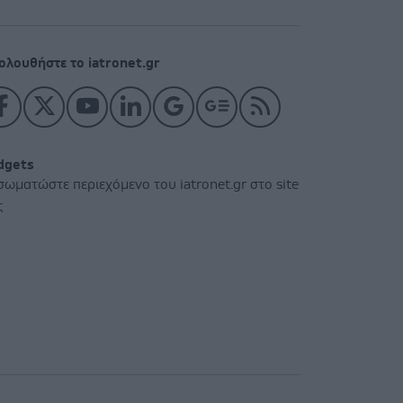
ολουθήστε το iatronet.gr
dgets
σωματώστε περιεχόμενο του iatronet.gr στο site
ς