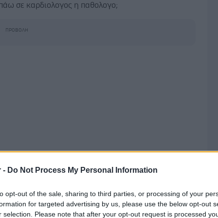
 πάω σε καρδιολογος η παθολογο;
r -
Do Not Process My Personal Information
6 Φεβρουαρίου 2022, 12:23
to opt-out of the sale, sharing to third parties, or processing of your per
φίλε,
formation for targeted advertising by us, please use the below opt-out s
γος υπογράφει αυτά τα πιστοποιητικά άθλησης
r selection. Please note that after your opt-out request is processed y