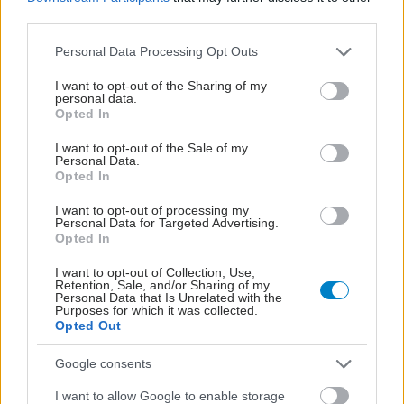
Loading...
third parties.
Please note that this website/app uses one or more Google
Personal Data Processing Opt Outs
services and may gather and store information including but
Προσθήκη Σχολίου
not limited to your visit or usage behaviour. You may click to
I want to opt-out of the Sharing of my
personal data.
grant or deny consent to Google and its third-party tags to
Opted In
use your data for below specified purposes in below Google
consent section.
I want to opt-out of the Sale of my
Personal Data.
Opted In
I want to opt-out of processing my
Personal Data for Targeted Advertising.
Opted In
I want to opt-out of Collection, Use,
Retention, Sale, and/or Sharing of my
Personal Data that Is Unrelated with the
Purposes for which it was collected.
Opted Out
Google consents
I want to allow Google to enable storage