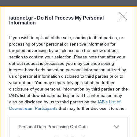
iatronet.gr -
Do Not Process My Personal
Information
If you wish to opt-out of the sale, sharing to third parties, or
processing of your personal or sensitive information for
targeted advertising by us, please use the below opt-out
ΜΠΕΙΤΕ ΣΤΗ ΣΥΖΗΤΗΣΗ
section to confirm your selection. Please note that after your
opt-out request is processed you may continue seeing
interest-based ads based on personal information utilized by
us or personal information disclosed to third parties prior to
Loading...
your opt-out. You may separately opt-out of the further
disclosure of your personal information by third parties on the
Προσθήκη Σχολίου
IAB’s list of downstream participants. This information may
also be disclosed by us to third parties on the
IAB’s List of
Downstream Participants
that may further disclose it to other
third parties.
Please note that this website/app uses one or more Google
Personal Data Processing Opt Outs
services and may gather and store information including but