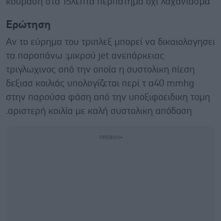
κούραση στα 15λεπτα περπάτημα όχι λαχάνιασμα
Ερώτηση
Αν το εύρημα του τριπλεξ μπορεί να δικαιολογησει
τα παραπάνω :μικρού jet ανεπάρκειας
τριγλωχινος από την οποία η συστολικη πίεση
δεξιασ κοιλιάς υπολογίζεται περί τ α40 mmhg
στην παρούσα φάση από την υποξιφοειδικη τομη
.αριστερή κοιλία με καλή συστολικη απόδοση