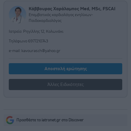
Κάββουρας Χαράλαμπος Med, MSc, FSCAI
Επεμβατικός καρδιολόγος ενηλίκων-
Παιδοκαρδιολόγος
Ιατρείο: Ρηγίλλης 12, Κολωνάκι
Τηλέφωνο 6977210743
e-mail:
kavourasch@yahoo.gr
Αποστολή ερώτησης
Άλλες Ειδικότητες
Προσθέστε το iatronet.gr στο Discover