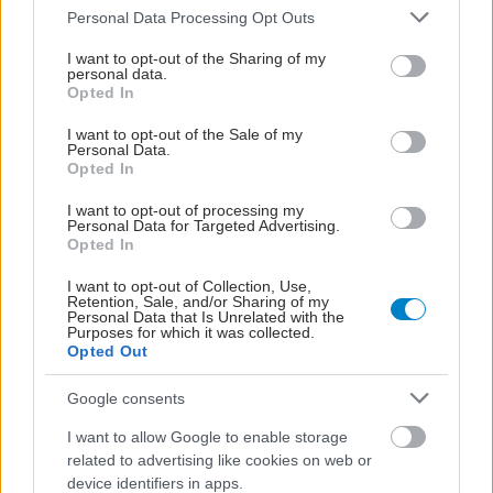
Please note that this website/app uses one or more Google
Personal Data Processing Opt Outs
services and may gather and store information including but
not limited to your visit or usage behaviour. You may click to
I want to opt-out of the Sharing of my
personal data.
grant or deny consent to Google and its third-party tags to
Opted In
use your data for below specified purposes in below Google
consent section.
I want to opt-out of the Sale of my
Personal Data.
Opted In
I want to opt-out of processing my
Personal Data for Targeted Advertising.
Opted In
I want to opt-out of Collection, Use,
Retention, Sale, and/or Sharing of my
Personal Data that Is Unrelated with the
Purposes for which it was collected.
Opted Out
Google consents
I want to allow Google to enable storage
related to advertising like cookies on web or
device identifiers in apps.