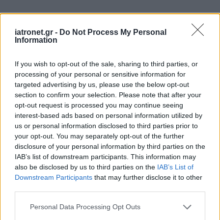
iatronet.gr -
Do Not Process My Personal
Information
If you wish to opt-out of the sale, sharing to third parties, or
processing of your personal or sensitive information for
targeted advertising by us, please use the below opt-out
section to confirm your selection. Please note that after your
opt-out request is processed you may continue seeing
interest-based ads based on personal information utilized by
ΜΠΕΙΤΕ ΣΤΗ ΣΥΖΗΤΗΣΗ
Loading...
us or personal information disclosed to third parties prior to
your opt-out. You may separately opt-out of the further
disclosure of your personal information by third parties on the
IAB’s list of downstream participants. This information may
also be disclosed by us to third parties on the
IAB’s List of
Προσθήκη Σχολίου
Downstream Participants
that may further disclose it to other
third parties.
Please note that this website/app uses one or more Google
Personal Data Processing Opt Outs
services and may gather and store information including but