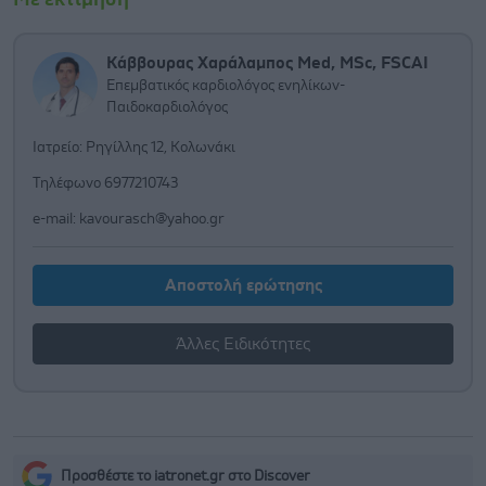
Κάββουρας Χαράλαμπος Med, MSc, FSCAI
Επεμβατικός καρδιολόγος ενηλίκων-
Παιδοκαρδιολόγος
Ιατρείο: Ρηγίλλης 12, Κολωνάκι
Τηλέφωνο 6977210743
e-mail:
kavourasch@yahoo.gr
Αποστολή ερώτησης
Άλλες Ειδικότητες
Προσθέστε το iatronet.gr στο Discover