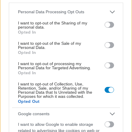
third parties.
Προσθήκη Σχολίου
Please note that this website/app uses one or more Google
Personal Data Processing Opt Outs
services and may gather and store information including but
not limited to your visit or usage behaviour. You may click to
I want to opt-out of the Sharing of my
personal data.
grant or deny consent to Google and its third-party tags to
Opted In
use your data for below specified purposes in below Google
consent section.
I want to opt-out of the Sale of my
Personal Data.
Opted In
I want to opt-out of processing my
Personal Data for Targeted Advertising.
Opted In
I want to opt-out of Collection, Use,
Retention, Sale, and/or Sharing of my
Personal Data that Is Unrelated with the
Purposes for which it was collected.
Opted Out
Google consents
I want to allow Google to enable storage
related to advertising like cookies on web or