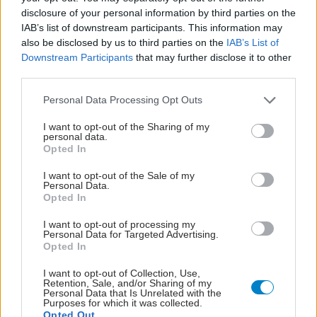
disclosure of your personal information by third parties on the
IAB’s list of downstream participants. This information may
also be disclosed by us to third parties on the
IAB’s List of
Downstream Participants
that may further disclose it to other
third parties.
ΜΠΕΙΤΕ ΣΤΗ ΣΥΖΗΤΗΣΗ
Please note that this website/app uses one or more Google
Personal Data Processing Opt Outs
services and may gather and store information including but
not limited to your visit or usage behaviour. You may click to
I want to opt-out of the Sharing of my
personal data.
Loading...
grant or deny consent to Google and its third-party tags to
Opted In
use your data for below specified purposes in below Google
consent section.
Προσθήκη Σχολίου
I want to opt-out of the Sale of my
Personal Data.
Opted In
I want to opt-out of processing my
Personal Data for Targeted Advertising.
Opted In
I want to opt-out of Collection, Use,
Retention, Sale, and/or Sharing of my
Personal Data that Is Unrelated with the
Purposes for which it was collected.
Opted Out