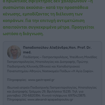
ο πρωκτικός σφιγκτήρας δεν χαλαρώνουν –ή
συσπώνται ακούσια– κατά την προσπάθεια
κένωσης, εμποδίζοντας τη διέλευση των
κοπράνων. Για την επιτυχή αντιμετώπιση
απαιτούνται συγκεκριμένα μέτρα. Προηγείται
ωστόσο η διάγνωση.
Παπαδοπούλου Αλεξάνδρα,Hon. Prof. Dr.
med.
Παιδίατρος – Γαστρεντερολόγος, Υπεύθυνη Μονάδας
Γαστρεντερολογίας, Ηπατολογίας και Διατροφής, Πρώτης
Παιδιατρικής Κλινικής Εθνικού και Καποδιστριακού
Πανεπιστημίου Αθηνών, Νοσοκομείο Παίδων «Η Αγία Σοφία».
Πληροφορίες: www.gastroped.gr
Ιδιωτικό ιατρείο Παιδιατρικής Γαστρεντερολογίας, Ηπατολογίας
και Διατροφής: Γράμμου 29, Βριλήσσια 15235. Τηλ. για
ραντεβού: 210-6820394. Κινητό τηλέφωνο: 6975423875.
Πληροφορίες: www.alexandrapapadopoulou.gr