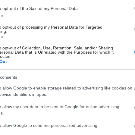
πό ράμματα στο πρόσωπο
o opt-out of the Sale of my Personal Data.
 « όπου μπαίνει νυστερι μένει σημάδι», απλά οι
In
 Χειρουργοί προσπαθούν να κάνουν τη...
to opt-out of processing my Personal Data for Targeted
ing.
In
χρονών, 84 κιλά, 184 ύψος
υγούστου 2023, 19:07
o opt-out of Collection, Use, Retention, Sale, and/or Sharing
ersonal Data that Is Unrelated with the Purposes for which it
ναικομαστια?
lected.
Out
 μέρα γυναικομαστια θα πει η ύπαρξη αυξημένου
«μαστού» στον αντρα. Μπορείτε να κάνε...
consents
o allow Google to enable storage related to advertising like cookies on
χρονών, 92 κιλά, 176 ύψος
evice identifiers in apps.
2 Αυγούστου 2023, 12:28
o allow my user data to be sent to Google for online advertising
s.
μέρα η κάθε ουλή όσο περνάει ο καιρός γίνεται καλύτερη.
ι να χρησιμοποιείτε κάποια...
to allow Google to send me personalized advertising.