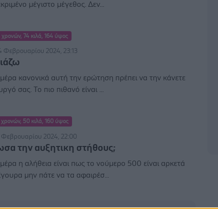
κριμένο μέγιστο μέγεθος. Δεν...
 χρονών, 74 κιλά, 164 ύψος
4 Φεβρουαρίου 2024, 23:13
χιάζω
μέρα κανονικά αυτή την ερώτηση πρέπει να την κάνετε
ργό σας. Το πιο πιθανό είναι ...
 χρονών, 50 κιλά, 160 ύψος
4 Φεβρουαρίου 2024, 22:00
ωσα την αυξητικη στήθους;
μέρα η αλήθεια είναι πως το νούμερο 500 είναι αρκετά
ίγουρα μην πάτε να τα αφαιρέσ...