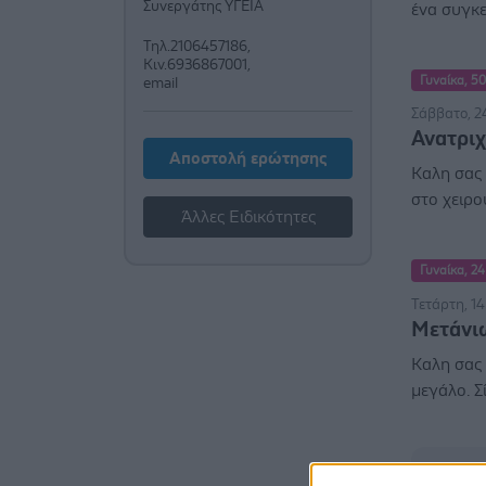
Συνεργάτης ΥΓΕΙΑ
ένα συγκε
Τηλ.2106457186,
Κιν.6936867001,
Γυναίκα, 50
email
Σάββατο, 2
Ανατρι
Αποστολή ερώτησης
Καλη σας 
στο χειρου
Άλλες Ειδικότητες
Γυναίκα, 24
Τετάρτη, 1
Μετάνι
Καλη σας 
μεγάλο. Σ