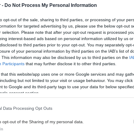
r -
Do Not Process My Personal Information
 χρονών, 60 κιλά, 169 ύψος
to opt-out of the sale, sharing to third parties, or processing of your per
1 Φεβρουαρίου 2024, 12:55
formation for targeted advertising by us, please use the below opt-out s
στικη
r selection. Please note that after your opt-out request is processed y
eing interest-based ads based on personal information utilized by us or
μέρα πράγματι « θα ξεκολλήσουν» θα έρθουν λίγο πιο
disclosed to third parties prior to your opt-out. You may separately opt-
ις επόμενες εβδομάδες. Επίσης μ...
losure of your personal information by third parties on the IAB’s list of
. This information may also be disclosed by us to third parties on the
IA
Participants
that may further disclose it to other third parties.
 χρονών, 55 κιλά, 165 ύψος
 that this website/app uses one or more Google services and may gath
0 Φεβρουαρίου 2024, 19:06
including but not limited to your visit or usage behaviour. You may click 
αφία στα 19 για επέμβαση στο στήθος;
 to Google and its third-party tags to use your data for below specifi
α συνήθως στη δίκη σας ηλικία κάνουμε υπέρηχο μαστών
ogle consent section.
αστογραφία. Όχι δεν θεωρώ ότι ...
l Data Processing Opt Outs
χρονών, 55 κιλά, 162 ύψος
o opt-out of the Sharing of my personal data.
2 Ιανουαρίου 2024, 20:51
In