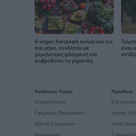
Η vegan διατροφή ακόμα και για
Τσίμπη
ένα μήνα, συνδέεται με
είναι
χαμηλότερη φλεγμονή και
αντίδ
επιβραδύνει τη γήρανση
Κατάλογοι Υγείας
Πρόσθετα
Εύρεση Ιατρού
Έλεγχος σ
Εφημερίες Φαρμακείων
Ιατρικό Λεξ
Χάρτης Εφημεριών
Θέσεις Έργ
Νοσοκομεία
Ενδοσκόπι