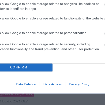
o allow Google to enable storage related to analytics like cookies on
 χρονών, 53 κιλά, 154 ύψος
evice identifiers in apps.
5 Αυγούστου 2023, 18:15
o allow Google to enable storage related to functionality of the website
στική
μέρα πρέπει να κάνετε αυτό που σας συνέστησε ο ιατρός
νας μηνας είναι το σωστό γι...
o allow Google to enable storage related to personalization.
o allow Google to enable storage related to security, including
χρονών, 90 κιλά, 176 ύψος
cation functionality and fraud prevention, and other user protection.
2 Μαρτίου 2023, 00:02
ματα που αφηνουν σημαδι,μπορουν να
ουν με καποια μεθοδο ?
CONFIRM
μέρα είτε με κάποιο λέιζερ είτε με κάποια επέμβαση οι
ρεί να έχουν σημαντική βελτί...
Data Deletion
Data Access
Privacy Policy
 χρονών, 60 κιλά, 170 ύψος
 Ιουλίου 2022, 08:21