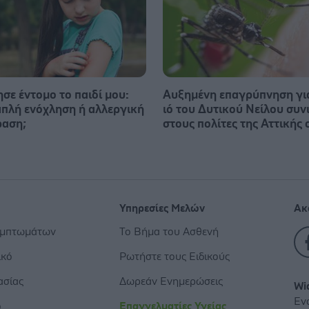
σε έντομο το παιδί μου:
Αυξημένη επαγρύπνηση γι
 απλή ενόχληση ή αλλεργική
ιό του Δυτικού Νείλου συν
ραση;
στους πολίτες της Αττικής 
Υπηρεσίες Μελών
Ακ
υμπτωμάτων
Το Βήμα του Ασθενή
ικό
Ρωτήστε τους Ειδικούς
ασίας
Δωρεάν Ενημερώσεις
Wi
Εν
ο
Επαγγελματίες Υγείας