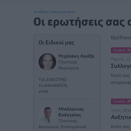
Οι ειδικοί σας απαντούν
Οι ερωτήσεις σας 
Βρέθηκ
Οι Ειδικοί μας
Γυναίκα, 30
Μιχαλάκη Λουΐζα
Πέμπτη, 27
Πλαστικος
Συλλογ
Χειρουργος
Καλή σας
Τηλ.2106127790,
απορροφιε
Κιν.6944681076,
email
Γυναίκα, 39
Μπελλώνιας
Τρίτη, 28 Ι
Ευάγγελος
Αυξητικ
Πλαστικός
Καλή σας 
Χειρουργός, Επιστημονικός