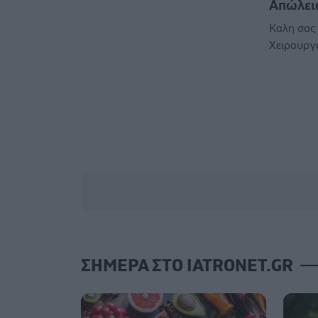
Απώλει
Καλη σας 
Χειρουργό
ΣΗΜΕΡΑ ΣΤΟ IATRONET.GR