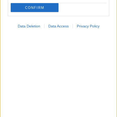
CONFIRM
Data Deletion
Data Access
Privacy Policy
Νέο φάρμακο για την παχυσαρκία: Σημαντική
απώλεια βάρους με μία ένεση Mazdutide την
εβδομάδα