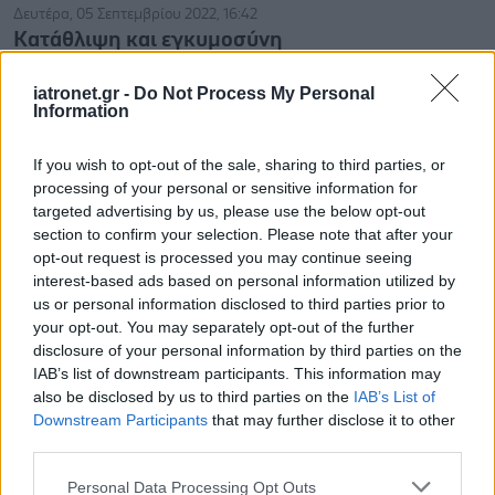
Δευτέρα, 05 Σεπτεμβρίου 2022, 16:42
Κατάθλιψη και εγκυμοσύνη
Εφόσον έχετε φροντίδα από ψυχίατρο και λαμβάνετε ήδη
iatronet.gr -
Do Not Process My Personal
θεραπεία φαρμακευτική νομίζω πως βρίσκεστε σε κ...
Information
If you wish to opt-out of the sale, sharing to third parties, or
...
2
3
4
5
6
...
processing of your personal or sensitive information for
targeted advertising by us, please use the below opt-out
section to confirm your selection. Please note that after your
opt-out request is processed you may continue seeing
interest-based ads based on personal information utilized by
us or personal information disclosed to third parties prior to
your opt-out. You may separately opt-out of the further
disclosure of your personal information by third parties on the
IAB’s list of downstream participants. This information may
also be disclosed by us to third parties on the
IAB’s List of
Downstream Participants
that may further disclose it to other
third parties.
Please note that this website/app uses one or more Google
Personal Data Processing Opt Outs