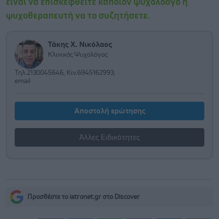
είναι να επισκεφθείτε κάποιον ψυχολοόγο ή
ψυχοθεραπευτή να το συζητήσετε.
Τάκης Χ. Νικόλαος
Κλινικός Ψυχολόγος
Τηλ.2130045646, Κιν.6945162993,
email
Αποστολή ερώτησης
Άλλες Ειδικότητες
Προσθέστε το iatronet.gr στο Discover