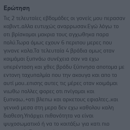
Ερώτηση
Τις 2 τελευταίες εβδομάδες οι γονείς μου περασαν
κοβιντ..αλλα ευτυχώς αναρρωσαν.Εγώ λόγω το
οτι βρίσκομαι μακρια τους αγχωθηκα παρα
πολύ.Τωρα όμως εχουν 6 περιπου μερες που
γινανε καλα.Τα τελευταία 4 βράδια ομως οταν
κοιμάμαι ξυπνάω συνέχεια σαν να εχω
υπερένταση και χθες βράδυ ξύπνησα αποτομα με
εντονη ταχυπαλμία που την ακουγα και απο το
αυτί μου..επισης αυτες τις μέρες οταν κοιμάμαι
νιωθω πολλες φορες οτι πνίγομαι και
ξυπναω..+οτι βλεπω και αρκετους εφιαλτες..και
γενικά μεσα στη μερα δεν εχω καθολου καλη
διαθεση.Υπάρχει πιθανότητα να είναι
ψυχοσωματικό ή να το κοιτάξω για κατι πιο