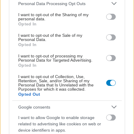
Please note that this website/app uses one or more Google
Personal Data Processing Opt Outs
services and may gather and store information including but
not limited to your visit or usage behaviour. You may click to
I want to opt-out of the Sharing of my
personal data.
grant or deny consent to Google and its third-party tags to
Opted In
use your data for below specified purposes in below Google
consent section.
I want to opt-out of the Sale of my
Personal Data.
Opted In
I want to opt-out of processing my
Personal Data for Targeted Advertising.
Opted In
I want to opt-out of Collection, Use,
Retention, Sale, and/or Sharing of my
Personal Data that Is Unrelated with the
Purposes for which it was collected.
Opted Out
Google consents
I want to allow Google to enable storage
related to advertising like cookies on web or
device identifiers in apps.