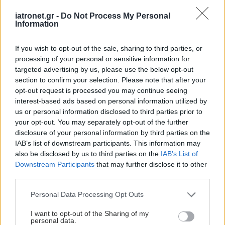
iatronet.gr -
Do Not Process My Personal
Information
If you wish to opt-out of the sale, sharing to third parties, or
processing of your personal or sensitive information for
targeted advertising by us, please use the below opt-out
section to confirm your selection. Please note that after your
ΜΠΕΙΤΕ ΣΤΗ ΣΥΖΗΤΗΣΗ
opt-out request is processed you may continue seeing
interest-based ads based on personal information utilized by
Loading...
us or personal information disclosed to third parties prior to
your opt-out. You may separately opt-out of the further
disclosure of your personal information by third parties on the
IAB’s list of downstream participants. This information may
Προσθήκη Σχολίου
also be disclosed by us to third parties on the
IAB’s List of
Downstream Participants
that may further disclose it to other
third parties.
Please note that this website/app uses one or more Google
Personal Data Processing Opt Outs
services and may gather and store information including but
not limited to your visit or usage behaviour. You may click to
I want to opt-out of the Sharing of my
personal data.
grant or deny consent to Google and its third-party tags to