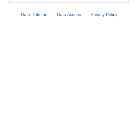
Data Deletion
Data Access
Privacy Policy
ΣΗΜΕΡΑ ΣΤΟ IATRONET.GR