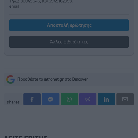
Τηλ.2130045646, Κιν.6945162993,
email
Αποστολή ερώτησης
Άλλες Ειδικότητες
Προσθέστε το iatronet.gr στο Discover
shares