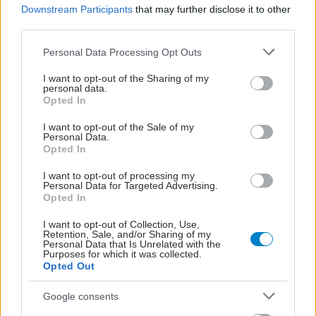
Downstream Participants
that may further disclose it to other
third parties.
Loading...
Please note that this website/app uses one or more Google
Personal Data Processing Opt Outs
services and may gather and store information including but
Προσθήκη Σχολίου
not limited to your visit or usage behaviour. You may click to
I want to opt-out of the Sharing of my
personal data.
grant or deny consent to Google and its third-party tags to
Opted In
use your data for below specified purposes in below Google
consent section.
I want to opt-out of the Sale of my
Personal Data.
Opted In
I want to opt-out of processing my
Personal Data for Targeted Advertising.
Opted In
I want to opt-out of Collection, Use,
Retention, Sale, and/or Sharing of my
Personal Data that Is Unrelated with the
Purposes for which it was collected.
Opted Out
Google consents