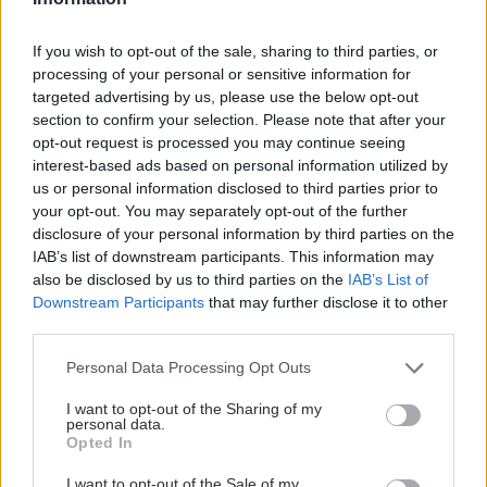
ΜΠΕΙΤΕ ΣΤΗ ΣΥΖΗΤΗΣΗ
If you wish to opt-out of the sale, sharing to third parties, or
processing of your personal or sensitive information for
Loading...
targeted advertising by us, please use the below opt-out
section to confirm your selection. Please note that after your
Προσθήκη Σχολίου
opt-out request is processed you may continue seeing
interest-based ads based on personal information utilized by
us or personal information disclosed to third parties prior to
your opt-out. You may separately opt-out of the further
disclosure of your personal information by third parties on the
IAB’s list of downstream participants. This information may
also be disclosed by us to third parties on the
IAB’s List of
Downstream Participants
that may further disclose it to other
third parties.
Please note that this website/app uses one or more Google
Personal Data Processing Opt Outs
services and may gather and store information including but
not limited to your visit or usage behaviour. You may click to
I want to opt-out of the Sharing of my
personal data.
grant or deny consent to Google and its third-party tags to
Opted In
use your data for below specified purposes in below Google
consent section.
I want to opt-out of the Sale of my