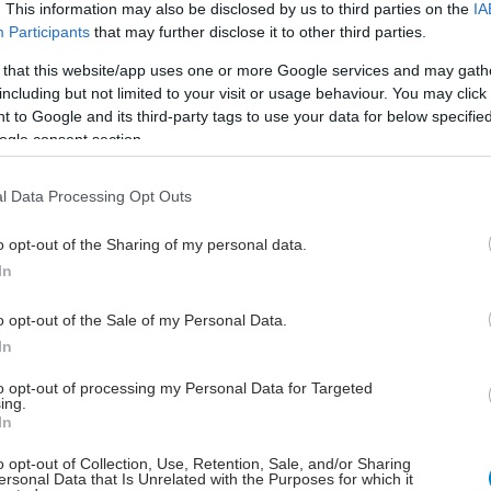
ε. Μήπως είναι μια ανασφάλεια για τη μοναξιά;
. This information may also be disclosed by us to third parties on the
IA
 το διάστημα που δεν ήσασταν μαζί του;
Participants
that may further disclose it to other third parties.
ς σχέσεις μετά από λίγο νιώθει κανείς ότι δεν πετάει
 that this website/app uses one or more Google services and may gath
ουράια αλλά βλέπει άλλα πράγματα που τον/την
including but not limited to your visit or usage behaviour. You may click 
α μείνει. Καλό θα είναι να ζυγίσετε αν εσείς βλέπετε
 to Google and its third-party tags to use your data for below specifi
τη σχέση τέτοια πράγματα. Ίσως χρειάζεστε λίγο
ogle consent section.
 αποφασίσετε.
l Data Processing Opt Outs
o opt-out of the Sharing of my personal data.
In
o opt-out of the Sale of my Personal Data.
hares
In
to opt-out of processing my Personal Data for Targeted
ing.
In
o opt-out of Collection, Use, Retention, Sale, and/or Sharing
ersonal Data that Is Unrelated with the Purposes for which it