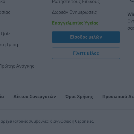
ικό
Ρωτήστε τους Ειδικούς
ασίας
Δωρεάν Ενημερώσεις
Wi
Εν
ο
Επαγγελματίες Υγείας
σα
 Quiz
Είσοδος μελών
τη Γρίπη
Γίνετε μέλος
ς
Πρώτης Ανάγκης
ία
Δίκτυο Συνεργατών
Όροι Χρήσης
Προσωπικά Δε
 παρέχει ιατρικές συμβουλές, διαγνώσεις ή θεραπείες.