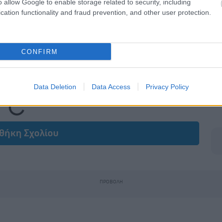
o allow Google to enable storage related to security, including
cation functionality and fraud prevention, and other user protection.
CONFIRM
Data Deletion
Data Access
Privacy Policy
Loading...
θήκη Σχολίου