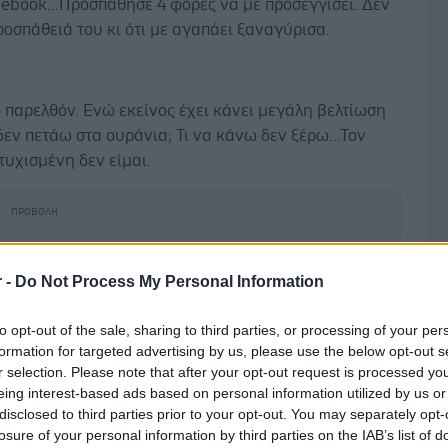
cebook...Προσπάθησε 4 φορές να με προσεγγίσει. Δεν
οσπάθειά του κι ότι με αγαπάει ξαναγύρισα.
 παρελθόν. Ενώ εκείνος έχει κάνει μεγάλη βελτίωση
 δεν πετάω στα ουράνια; Τι να κάνω δεν ξέρω...Τον
υχισμένη δεν είμαι.
r -
Do Not Process My Personal Information
to opt-out of the sale, sharing to third parties, or processing of your per
formation for targeted advertising by us, please use the below opt-out s
 Οκτωβρίου 2022, 17:14
r selection. Please note that after your opt-out request is processed y
eing interest-based ads based on personal information utilized by us or
ρα σας,
disclosed to third parties prior to your opt-out. You may separately opt-
ι να σκεφτείτε τι είναι αυτό ακριώς που δεν θέλετε
losure of your personal information by third parties on the IAB’s list of