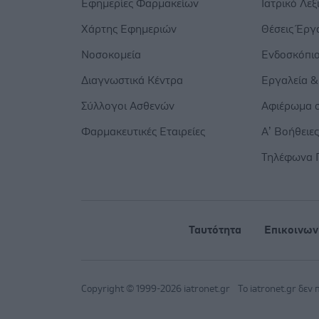
Εφημερίες Φαρμακείων
Ιατρικό Λεξ
Χάρτης Εφημεριών
Θέσεις Έργ
Νοσοκομεία
Ενδοσκόπι
Διαγνωστικά Κέντρα
Εργαλεία &
Σύλλογοι Ασθενών
Αφιέρωμα σ
Φαρμακευτικές Εταιρείες
Α’ Βοήθειε
Τηλέφωνα 
Ταυτότητα
Επικοινων
Copyright © 1999-2026 iatronet.gr
Το iatronet.gr δεν