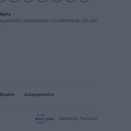
dgets
σωματώστε περιεχόμενο του iatronet.gr στο site
ς
δομένα
Διαφημιστείτε
Website by Theratron