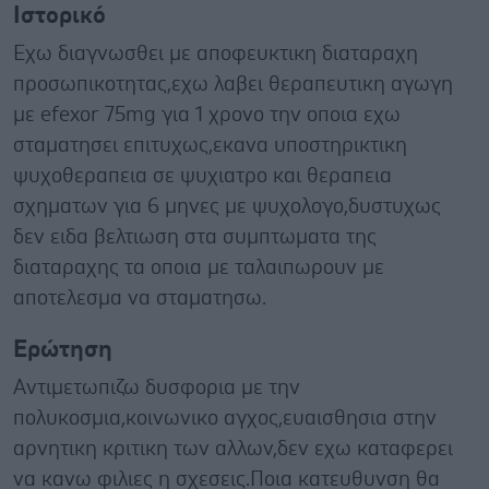
Ιστορικό
Εχω διαγνωσθει με αποφευκτικη διαταραχη
προσωπικοτητας,εχω λαβει θεραπευτικη αγωγη
με efexor 75mg για 1 χρονο την οποια εχω
σταματησει επιτυχως,εκανα υποστηρικτικη
ψυχοθεραπεια σε ψυχιατρο και θεραπεια
σχηματων για 6 μηνες με ψυχολογο,δυστυχως
δεν ειδα βελτιωση στα συμπτωματα της
διαταραχης τα οποια με ταλαιπωρουν με
αποτελεσμα να σταματησω.
Ερώτηση
Αντιμετωπιζω δυσφορια με την
πολυκοσμια,κοινωνικο αγχος,ευαισθησια στην
αρνητικη κριτικη των αλλων,δεν εχω καταφερει
να κανω φιλιες η σχεσεις.Ποια κατευθυνση θα