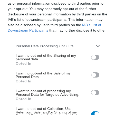
us or personal information disclosed to third parties prior to
your opt-out. You may separately opt-out of the further
disclosure of your personal information by third parties on the
IAB’s list of downstream participants. This information may
also be disclosed by us to third parties on the
IAB’s List of
Downstream Participants
that may further disclose it to other
third parties.
ΜΠΕΙΤΕ ΣΤΗ ΣΥΖΗΤΗΣΗ
Please note that this website/app uses one or more Google
Personal Data Processing Opt Outs
services and may gather and store information including but
Loading...
not limited to your visit or usage behaviour. You may click to
I want to opt-out of the Sharing of my
personal data.
grant or deny consent to Google and its third-party tags to
Opted In
use your data for below specified purposes in below Google
Προσθήκη Σχολίου
consent section.
I want to opt-out of the Sale of my
Personal Data.
Opted In
I want to opt-out of processing my
Personal Data for Targeted Advertising.
Opted In
I want to opt-out of Collection, Use,
Retention, Sale, and/or Sharing of my