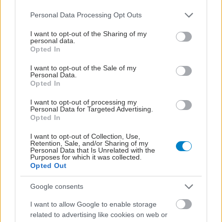
Please note that this website/app uses one or more Google
Personal Data Processing Opt Outs
services and may gather and store information including but
not limited to your visit or usage behaviour. You may click to
I want to opt-out of the Sharing of my
personal data.
grant or deny consent to Google and its third-party tags to
Opted In
use your data for below specified purposes in below Google
consent section.
I want to opt-out of the Sale of my
Personal Data.
Opted In
I want to opt-out of processing my
Personal Data for Targeted Advertising.
Opted In
I want to opt-out of Collection, Use,
Retention, Sale, and/or Sharing of my
Personal Data that Is Unrelated with the
Purposes for which it was collected.
Opted Out
Google consents
I want to allow Google to enable storage
related to advertising like cookies on web or