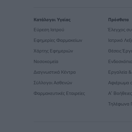
Κατάλογοι Υγείας
Πρόσθετα
Εύρεση Ιατρού
Έλεγχος σ
Εφημερίες Φαρμακείων
Ιατρικό Λεξ
Χάρτης Εφημεριών
Θέσεις Έργ
Νοσοκομεία
Ενδοσκόπι
Διαγνωστικά Κέντρα
Εργαλεία &
Σύλλογοι Ασθενών
Αφιέρωμα σ
Φαρμακευτικές Εταιρείες
Α’ Βοήθειε
Τηλέφωνα 