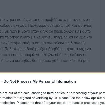
ξεκινήσει και έχω κάποια προβλήματα με τον υπνο τα
ριόδους άγχους. Παλιότερα αντιμετώπιζα και αϋπνίες
καξ με πιάνει μόνο όταν αλλάζω περιβάλλον είτε αυτό
 κάτι το οποίο πλέον με κουράζει υπερβολικά καθώς και
θω σκέφτομαι ακόμα και να ακυρώσω τις διακοπές
ί Παλιότερα ειδικό με έχει βοηθήσει αρκετά ως ένα
αι κάτι που δε μπορώ να ελέγξω οδό πλησιάζουν οι
ορέσω να κοιμηθώ, θα περάσω χάλια και κάτι θα μου
r -
Do Not Process My Personal Information
to opt-out of the sale, sharing to third parties, or processing of your per
formation for targeted advertising by us, please use the below opt-out s
r selection. Please note that after your opt-out request is processed y
6 Αυγούστου 2023, 22:43