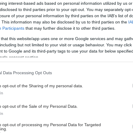
eing interest-based ads based on personal information utilized by us or
 σας, εάν το πρόβλημα σας είναι μόνο αυτό θα
disclosed to third parties prior to your opt-out. You may separately opt-
 να πάρετε κάποιο υπναγωγό το οποίο όμως θα πρέπει
losure of your personal information by third parties on the IAB’s list of
γογραφήσει ψυχίατρος ή νευρολόγος.
. This information may also be disclosed by us to third parties on the
IA
Participants
that may further disclose it to other third parties.
 that this website/app uses one or more Google services and may gath
including but not limited to your visit or usage behaviour. You may click 
 to Google and its third-party tags to use your data for below specifi
ogle consent section.
l Data Processing Opt Outs
o opt-out of the Sharing of my personal data.
In
o opt-out of the Sale of my Personal Data.
hares
In
to opt-out of processing my Personal Data for Targeted
ing.