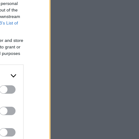
 personal
out of the
 downstream
B’s List of
er and store
to grant or
ed purposes