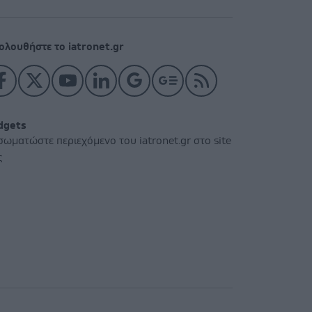
ολουθήστε το iatronet.gr
dgets
σωματώστε περιεχόμενο του iatronet.gr στο site
ς