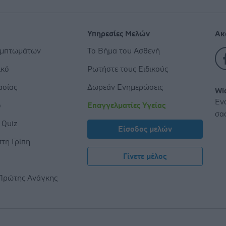
Υπηρεσίες Μελών
Ακ
υμπτωμάτων
Το Βήμα του Ασθενή
ικό
Ρωτήστε τους Ειδικούς
ασίας
Δωρεάν Ενημερώσεις
Wi
Εν
ο
Επαγγελματίες Υγείας
σα
 Quiz
Είσοδος μελών
τη Γρίπη
Γίνετε μέλος
ς
Πρώτης Ανάγκης