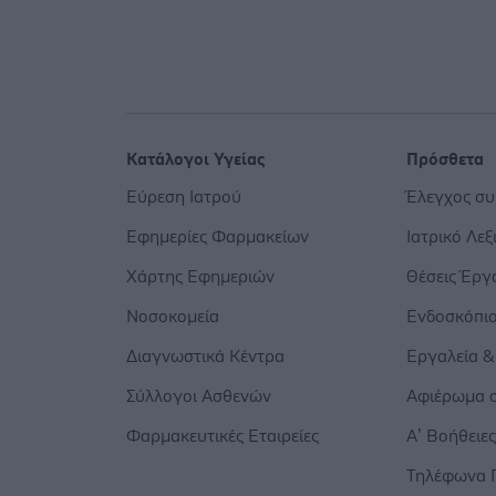
Κατάλογοι Υγείας
Πρόσθετα
Εύρεση Ιατρού
Έλεγχος σ
Εφημερίες Φαρμακείων
Ιατρικό Λεξ
Χάρτης Εφημεριών
Θέσεις Έργ
Νοσοκομεία
Ενδοσκόπι
Διαγνωστικά Κέντρα
Εργαλεία &
Σύλλογοι Ασθενών
Αφιέρωμα σ
Φαρμακευτικές Εταιρείες
Α’ Βοήθειε
Τηλέφωνα 