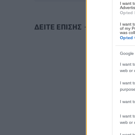
I want 
Advertis
Opted 
I want t
ΔΕΙΤΕ ΕΠΙΣΗΣ
of my P
was col
Opted 
Google 
I want t
web or d
I want t
purpose
I want 
I want t
web or d
I want t