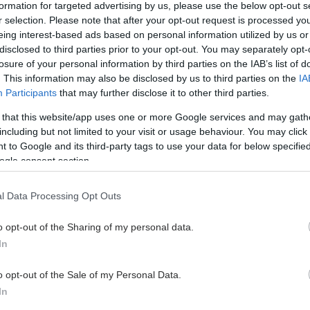
πιση με βελονισμό -παράλληλα με κατάλληλη
formation for targeted advertising by us, please use the below opt-out s
 και ασκήσεις χαλάρωσης-, έχει απόλυτη ένδειξη
r selection. Please note that after your opt-out request is processed y
eing interest-based ads based on personal information utilized by us or
ίπτωσή σας. Το ισχυρό ευεργετικό αποτέλεσμα του
disclosed to third parties prior to your opt-out. You may separately opt-
ού στο άγχος, την κατάθλιψη και την αυπνία,
losure of your personal information by third parties on the IAB’s list of
νύεται από πληθώρα σύχρονων επιστημονικών
. This information may also be disclosed by us to third parties on the
IA
 Η αγχόλυση, η χαλάρωση και η ευεξία αποτελούν
Participants
that may further disclose it to other third parties.
 δράσεις του βελονισμού, ακόμα και στις
 that this website/app uses one or more Google services and may gath
εις που κάποιος υποβάλλεται σε βελονισμό για
including but not limited to your visit or usage behaviour. You may click 
ιαφορετικούς από αυτούς που αναφέρετε. Υπο αυτές
 to Google and its third-party tags to use your data for below specifi
ποθέσεις, θα σας συνιστούσα ανεπιφύλακτα την
ogle consent section.
πιση με βελονισμό. Εφόσον το επιλέξετε είναι
το να απευθυνθείτε ΜΟΝΟ σε ιατρό, κατάλληλα
l Data Processing Opt Outs
μένο, καθώς στην Ελλάδα ο βελονισμός αποτελεί
πράξη βάσει νόμου και η άσκησή του απο μη ιατρούς
o opt-out of the Sharing of my personal data.
εται.
In
o opt-out of the Sale of my Personal Data.
In
hares