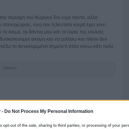
την περιοχή του θώρακα.Τον είχα πάντα, αλλά
 στενοχώριας, ενώ τον τελευταίο καιρό έχει γίνει
 το λαιμό, τα δόντια μου και το ύψος της κοιλιάς
δυσκολεύομαι ακόμη και να μιλήσω και πλέον δεν
ιέζω το συγκεκριμένο σημείο ή όταν κάνω κάτι πολύ
 Σεπτεμβρίου 2015, 07:24
r -
Do Not Process My Personal Information
χετε επισκεφτεί γιατρό και έχουν αποκλειστεί άλλα
 αίτια τα οποία χρήζουν θεραπείας(π.χ. στηθάγχη), η
to opt-out of the sale, sharing to third parties, or processing of your per