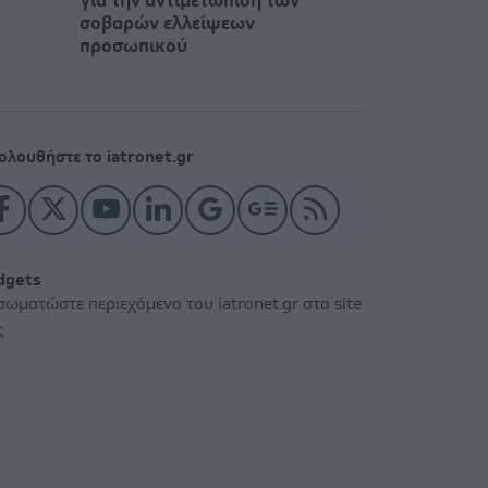
για την αντιμετώπιση των
σοβαρών ελλείψεων
προσωπικού
ολουθήστε το iatronet.gr
dgets
σωματώστε περιεχόμενο του iatronet.gr στο site
ς