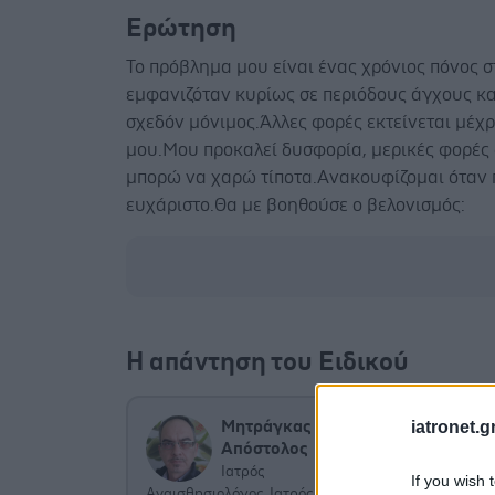
Ερώτηση
Το πρόβλημα μου είναι ένας χρόνιος πόνος σ
εμφανιζόταν κυρίως σε περιόδους άγχους και
σχεδόν μόνιμος.Άλλες φορές εκτείνεται μέχρι
μου.Μου προκαλεί δυσφορία, μερικές φορές 
μπορώ να χαρώ τίποτα.Ανακουφίζομαι όταν π
ευχάριστο.Θα με βοηθούσε ο βελονισμός:
Η απάντηση του Ειδικού
Τετάρτη, 02
iatronet.g
Μητράγκας Γ.
Εφόσον έ
Απόστολος
οργανικά
Ιατρός
If you wish 
Αναισθησιολόγος, Ιατρός Πόνου