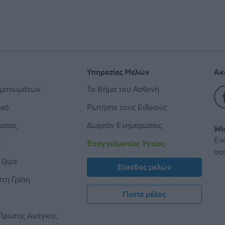
Υπηρεσίες Μελών
Ακ
υμπτωμάτων
Το Βήμα του Ασθενή
ικό
Ρωτήστε τους Ειδικούς
ασίας
Δωρεάν Ενημερώσεις
Wi
Εν
ο
Επαγγελματίες Υγείας
σα
 Quiz
Είσοδος μελών
τη Γρίπη
Γίνετε μέλος
ς
Πρώτης Ανάγκης