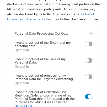
disclosure of your personal information by third parties on the
IAB’s list of downstream participants. This information may
also be disclosed by us to third parties on the
IAB’s List of
ΜΠΕΙΤΕ ΣΤΗ ΣΥΖΗΤΗΣΗ
Downstream Participants
that may further disclose it to other
Loading...
third parties.
Please note that this website/app uses one or more Google
Personal Data Processing Opt Outs
services and may gather and store information including but
not limited to your visit or usage behaviour. You may click to
I want to opt-out of the Sharing of my
Προσθήκη Σχολίου
personal data.
grant or deny consent to Google and its third-party tags to
Opted In
use your data for below specified purposes in below Google
consent section.
I want to opt-out of the Sale of my
Personal Data.
Opted In
I want to opt-out of processing my
Personal Data for Targeted Advertising.
Opted In
I want to opt-out of Collection, Use,
Retention, Sale, and/or Sharing of my
Personal Data that Is Unrelated with the
Purposes for which it was collected.
Opted Out