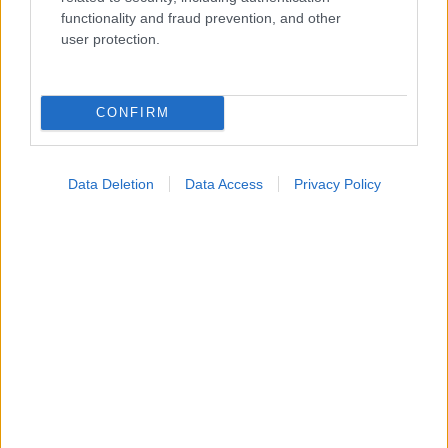
functionality and fraud prevention, and other
Widgets
user protection.
Ενσωματώστε περιεχόμενο του iatronet.gr στο site σας
CONFIRM
Κατάλογοι Υγείας
Εύρεση Ιατρού
Data Deletion
Data Access
Privacy Policy
Εφημερίες Φαρμακείων
Χάρτης Εφημεριών
Νοσοκομεία
Διαγνωστικά Κέντρα
Σύλλογοι Ασθενών
Φαρμακευτικές Εταιρείες
Πρόσθετα