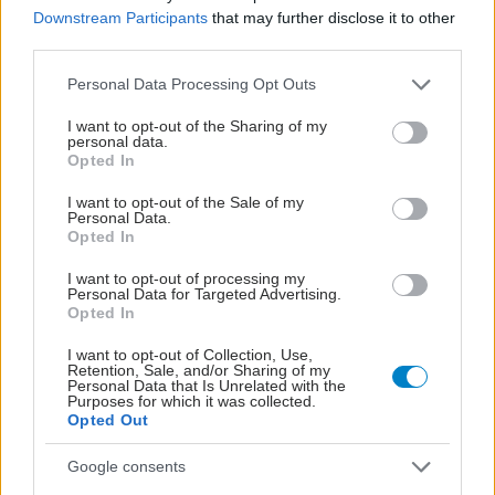
Downstream Participants
that may further disclose it to other
third parties.
Please note that this website/app uses one or more Google
Personal Data Processing Opt Outs
services and may gather and store information including but
not limited to your visit or usage behaviour. You may click to
I want to opt-out of the Sharing of my
personal data.
grant or deny consent to Google and its third-party tags to
Opted In
use your data for below specified purposes in below Google
consent section.
I want to opt-out of the Sale of my
Personal Data.
Opted In
I want to opt-out of processing my
Personal Data for Targeted Advertising.
Opted In
Δίαιτα vegan χαμηλών λιπαρών βοηθά στην απώλεια
I want to opt-out of Collection, Use,
Retention, Sale, and/or Sharing of my
βάρους χωρίς να μειώνεται η ποσότητα του φαγητού
Personal Data that Is Unrelated with the
[μελέτη]
Purposes for which it was collected.
Opted Out
Google consents