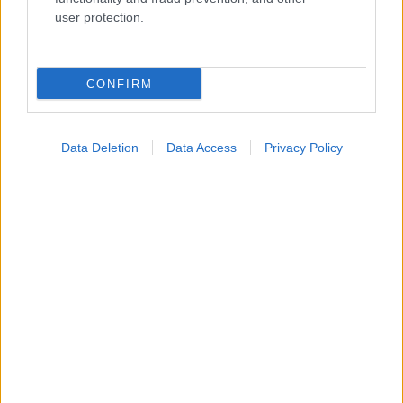
Ενσωματώστε περιεχόμενο του iatronet.gr στο site σας
user protection.
Κατάλογοι Υγείας
CONFIRM
Εύρεση Ιατρού
Εφημερίες Φαρμακείων
Data Deletion
Data Access
Privacy Policy
Χάρτης Εφημεριών
Νοσοκομεία
Διαγνωστικά Κέντρα
Σύλλογοι Ασθενών
Φαρμακευτικές Εταιρείες
Πρόσθετα
Έλεγχος συμπτωμάτων