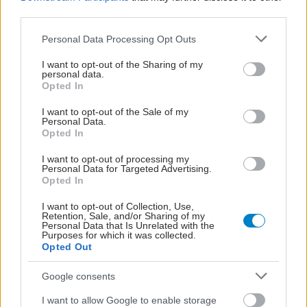
third parties.
Please note that this website/app uses one or more Google
Personal Data Processing Opt Outs
services and may gather and store information including but
not limited to your visit or usage behaviour. You may click to
I want to opt-out of the Sharing of my
personal data.
grant or deny consent to Google and its third-party tags to
Opted In
use your data for below specified purposes in below Google
consent section.
I want to opt-out of the Sale of my
Personal Data.
Opted In
I want to opt-out of processing my
Personal Data for Targeted Advertising.
Opted In
Φυτικές ίνες και οι μορφές τους
I want to opt-out of Collection, Use,
Retention, Sale, and/or Sharing of my
Personal Data that Is Unrelated with the
Purposes for which it was collected.
Opted Out
Google consents
I want to allow Google to enable storage