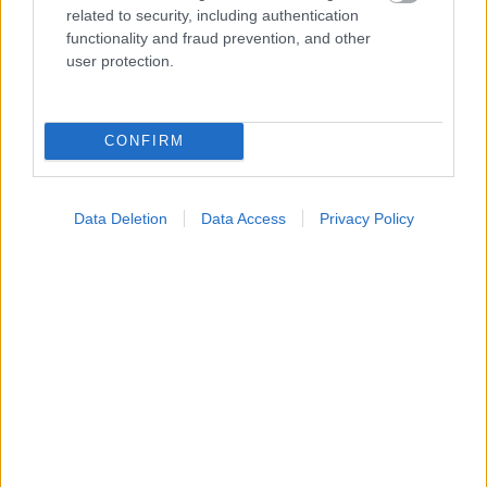
related to security, including authentication
functionality and fraud prevention, and other
user protection.
Widgets
Ενσωματώστε περιεχόμενο του iatronet.gr στο site σας
CONFIRM
Κατάλογοι Υγείας
Εύρεση Ιατρού
Data Deletion
Data Access
Privacy Policy
Εφημερίες Φαρμακείων
Χάρτης Εφημεριών
Νοσοκομεία
Διαγνωστικά Κέντρα
Σύλλογοι Ασθενών
Φαρμακευτικές Εταιρείες