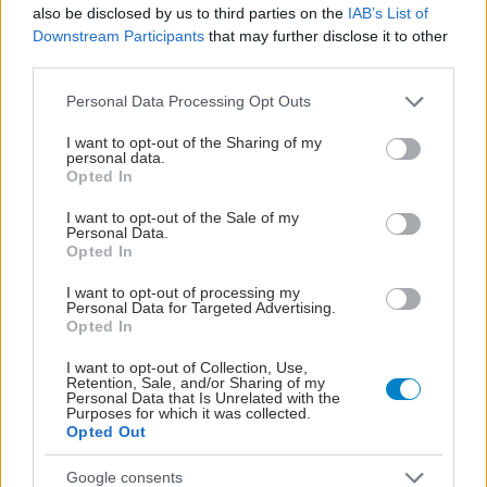
την αντιμετώπιση των σοβαρών ελλείψεων
also be disclosed by us to third parties on the
IAB’s List of
προσωπικού
Downstream Participants
that may further disclose it to other
third parties.
Please note that this website/app uses one or more Google
Personal Data Processing Opt Outs
services and may gather and store information including but
not limited to your visit or usage behaviour. You may click to
I want to opt-out of the Sharing of my
personal data.
grant or deny consent to Google and its third-party tags to
Opted In
use your data for below specified purposes in below Google
consent section.
I want to opt-out of the Sale of my
Personal Data.
Opted In
I want to opt-out of processing my
Personal Data for Targeted Advertising.
Opted In
I want to opt-out of Collection, Use,
Retention, Sale, and/or Sharing of my
Δίαιτα vegan χαμηλών λιπαρών βοηθά στην απώλεια
Personal Data that Is Unrelated with the
βάρους χωρίς να μειώνεται η ποσότητα του φαγητού
Purposes for which it was collected.
[μελέτη]
Opted Out
Google consents