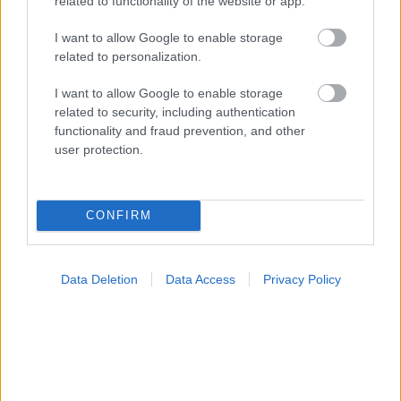
related to functionality of the website or app.
Αδ. Γεωργιάδης στη Ρόδο: ''Σε ενάμιση χρόνο, το
νοσοκομείο θα είναι καινούργιο''- 'Αμεσα μέτρα για
I want to allow Google to enable storage
την αντιμετώπιση των σοβαρών ελλείψεων
related to personalization.
προσωπικού
I want to allow Google to enable storage
related to security, including authentication
functionality and fraud prevention, and other
user protection.
Ακολουθήστε το iatronet.gr
CONFIRM
Widgets
Ενσωματώστε περιεχόμενο του iatronet.gr στο site σας
Data Deletion
Data Access
Privacy Policy
Κατάλογοι Υγείας
Εύρεση Ιατρού
Εφημερίες Φαρμακείων