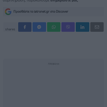
συμπλήρωση, παρακαλούμε
ενημερώστε μας
.
Προσθέστε το iatronet.gr στο Discover
shares