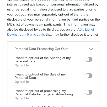
interest-based ads based on personal information utilized by
us or personal information disclosed to third parties prior to
your opt-out. You may separately opt-out of the further
disclosure of your personal information by third parties on the
IAB’s list of downstream participants. This information may
also be disclosed by us to third parties on the
IAB’s List of
Downstream Participants
that may further disclose it to other
third parties.
Please note that this website/app uses one or more Google
Personal Data Processing Opt Outs
services and may gather and store information including but
not limited to your visit or usage behaviour. You may click to
I want to opt-out of the Sharing of my
Σημάδια διπολικής διαταραχής
personal data.
grant or deny consent to Google and its third-party tags to
Opted In
use your data for below specified purposes in below Google
consent section.
I want to opt-out of the Sale of my
Personal Data.
Opted In
I want to opt-out of processing my
Personal Data for Targeted Advertising.
Opted In