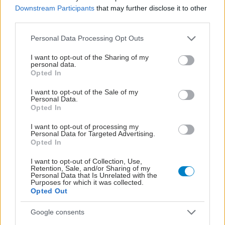
Downstream Participants
that may further disclose it to other
third parties.
Please note that this website/app uses one or more Google
Personal Data Processing Opt Outs
services and may gather and store information including but
not limited to your visit or usage behaviour. You may click to
I want to opt-out of the Sharing of my
personal data.
grant or deny consent to Google and its third-party tags to
Opted In
use your data for below specified purposes in below Google
consent section.
I want to opt-out of the Sale of my
Personal Data.
Opted In
I want to opt-out of processing my
Personal Data for Targeted Advertising.
Opted In
Δίαιτα vegan χαμηλών λιπαρών βοηθά στην απώλεια
I want to opt-out of Collection, Use,
Retention, Sale, and/or Sharing of my
βάρους χωρίς να μειώνεται η ποσότητα του φαγητού
Personal Data that Is Unrelated with the
[μελέτη]
Purposes for which it was collected.
Opted Out
Google consents