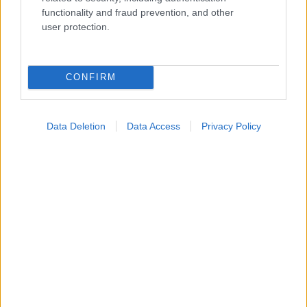
functionality and fraud prevention, and other
Widgets
user protection.
Ενσωματώστε περιεχόμενο του iatronet.gr στο site σας
CONFIRM
Κατάλογοι Υγείας
Εύρεση Ιατρού
Data Deletion
Data Access
Privacy Policy
Εφημερίες Φαρμακείων
Χάρτης Εφημεριών
Νοσοκομεία
Διαγνωστικά Κέντρα
Σύλλογοι Ασθενών
Φαρμακευτικές Εταιρείες
Πρόσθετα