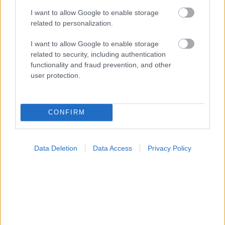
I want to allow Google to enable storage
Φρούτα, σακχαρώδης διαβήτης και καλοκαίρι
related to personalization.
I want to allow Google to enable storage
related to security, including authentication
functionality and fraud prevention, and other
Ακολουθήστε το iatronet.gr
user protection.
CONFIRM
Widgets
Ενσωματώστε περιεχόμενο του iatronet.gr στο site σας
Data Deletion
Data Access
Privacy Policy
Κατάλογοι Υγείας
Εύρεση Ιατρού
Εφημερίες Φαρμακείων
Χάρτης Εφημεριών