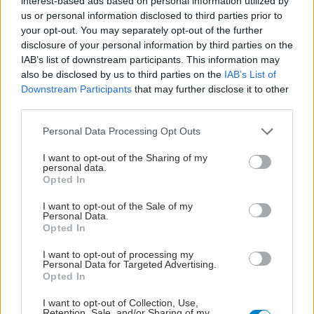
interest-based ads based on personal information utilized by
us or personal information disclosed to third parties prior to
your opt-out. You may separately opt-out of the further
disclosure of your personal information by third parties on the
IAB’s list of downstream participants. This information may
also be disclosed by us to third parties on the
IAB’s List of
Downstream Participants
that may further disclose it to other
third parties.
Please note that this website/app uses one or more Google
Personal Data Processing Opt Outs
services and may gather and store information including but
Νέο φάρμακο για την παχυσαρκία: Σημαντική
not limited to your visit or usage behaviour. You may click to
I want to opt-out of the Sharing of my
personal data.
απώλεια βάρους με μία ένεση Mazdutide την
grant or deny consent to Google and its third-party tags to
Opted In
εβδομάδα
use your data for below specified purposes in below Google
consent section.
I want to opt-out of the Sale of my
Personal Data.
Opted In
I want to opt-out of processing my
Personal Data for Targeted Advertising.
Opted In
I want to opt-out of Collection, Use,
Retention, Sale, and/or Sharing of my