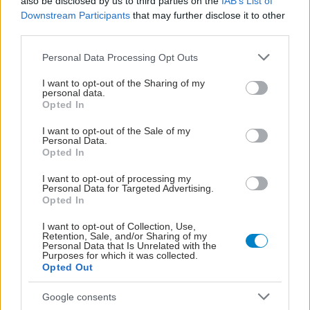
also be disclosed by us to third parties on the
IAB’s List of
προσθέτει 13 χρόνια χωρίς άνοια [μελέτη]
Downstream Participants
that may further disclose it to other
third parties.
Please note that this website/app uses one or more Google
Personal Data Processing Opt Outs
services and may gather and store information including but
not limited to your visit or usage behaviour. You may click to
I want to opt-out of the Sharing of my
personal data.
grant or deny consent to Google and its third-party tags to
Opted In
use your data for below specified purposes in below Google
consent section.
I want to opt-out of the Sale of my
Personal Data.
Opted In
I want to opt-out of processing my
Personal Data for Targeted Advertising.
Opted In
I want to opt-out of Collection, Use,
Για υγιή οστά προτιμότερο είναι το ποδόσφαιρο
Retention, Sale, and/or Sharing of my
έναντι του περπατήματος [μελέτη]
Personal Data that Is Unrelated with the
Purposes for which it was collected.
Opted Out
Google consents