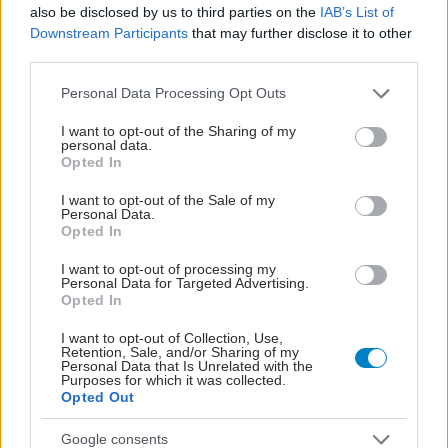
την αντιμετώπιση των σοβαρών ελλείψεων
also be disclosed by us to third parties on the
IAB’s List of
προσωπικού
Downstream Participants
that may further disclose it to other
third parties.
Please note that this website/app uses one or more Google
Personal Data Processing Opt Outs
services and may gather and store information including but
not limited to your visit or usage behaviour. You may click to
I want to opt-out of the Sharing of my
personal data.
grant or deny consent to Google and its third-party tags to
Opted In
use your data for below specified purposes in below Google
consent section.
I want to opt-out of the Sale of my
Personal Data.
Opted In
I want to opt-out of processing my
Personal Data for Targeted Advertising.
Opted In
I want to opt-out of Collection, Use,
Retention, Sale, and/or Sharing of my
Δίαιτα vegan χαμηλών λιπαρών βοηθά στην απώλεια
Personal Data that Is Unrelated with the
βάρους χωρίς να μειώνεται η ποσότητα του φαγητού
Purposes for which it was collected.
[μελέτη]
Opted Out
Google consents