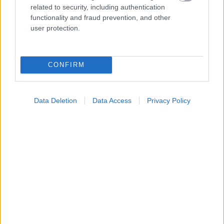
related to security, including authentication
functionality and fraud prevention, and other
user protection.
Widgets
Ενσωματώστε περιεχόμενο του iatronet.gr στο site σας
CONFIRM
Κατάλογοι Υγείας
Εύρεση Ιατρού
Data Deletion
Data Access
Privacy Policy
Εφημερίες Φαρμακείων
Χάρτης Εφημεριών
Νοσοκομεία
Διαγνωστικά Κέντρα
Σύλλογοι Ασθενών
Φαρμακευτικές Εταιρείες